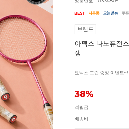
상품번호 : 10334805
브랜드
아펙스 나노퓨전스
생
요넥스 그립 증정 이벤트~!
38%
적립금
배송비