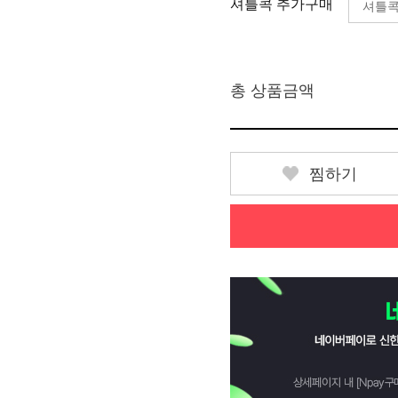
셔틀콕 추가구매
총 상품금액
찜하기