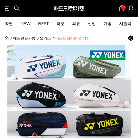
0
확딜
NEW
BEST
라켓
의류
신발
가방
셔틀콕
배드민턴가방
요넥스
배드민턴/테니스가방