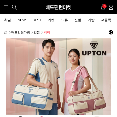
0
확딜
NEW
BEST
라켓
의류
신발
가방
셔틀콕
배드민턴가방
업튼
백팩