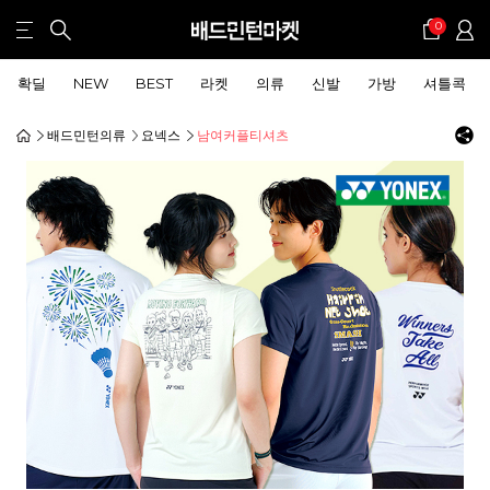
0
확딜
NEW
BEST
라켓
의류
신발
가방
셔틀콕
배드민턴의류
요넥스
남여커플티셔츠