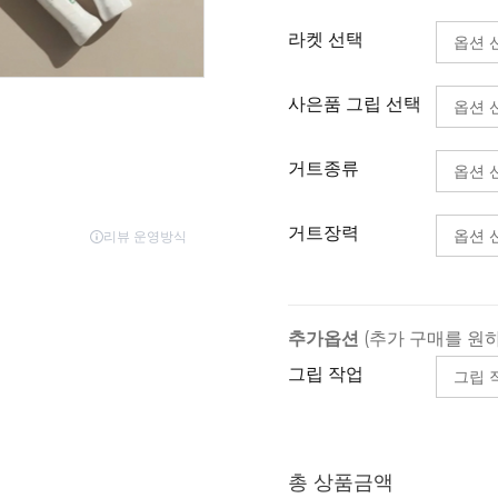
라켓 선택
사은품 그립 선택
거트종류
거트장력
추가옵션
(추가 구매를 원
그립 작업
총 상품금액