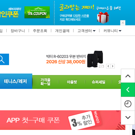
입
장바구니
주문조회
개인결제
고객센터
커뮤니티
3/3