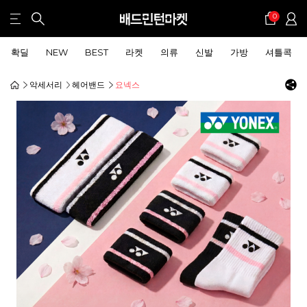
0
확딜
NEW
BEST
라켓
의류
신발
가방
셔틀콕
악세서리
헤어밴드
요넥스