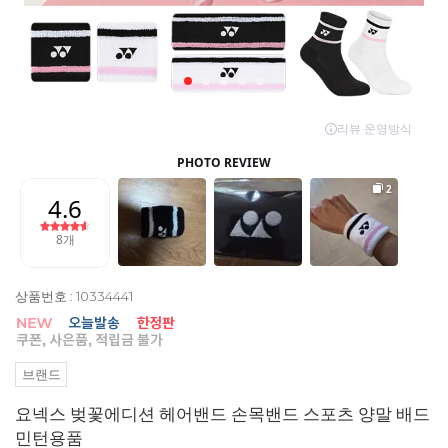
상품번호 : 10334441
브랜드
요넥스 벚꽃에디션 헤어밴드 손목밴드 스포츠 양말 배드
민턴용품