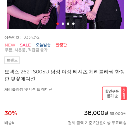
상품번호 : 10334372
브랜드
요넥스 262TS005U 남성 여성 티셔츠 체리블라썸 한정
판 벚꽃에디션
체리블라썸 앳 나이트 에디션
38,000
30%
원
55,000원
배송비
결제 금액 기준 5만원이상 무료배송