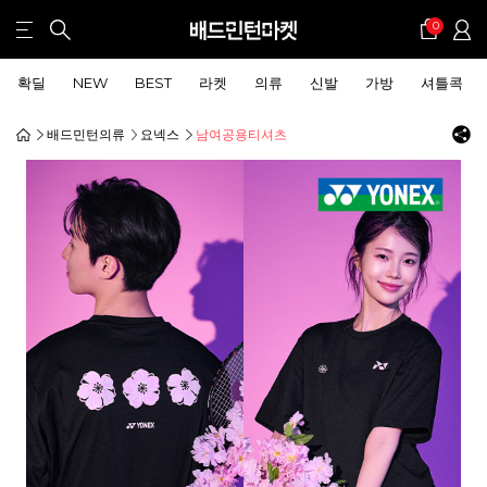
0
확딜
NEW
BEST
라켓
의류
신발
가방
셔틀콕
배드민턴의류
요넥스
남여공용티셔츠