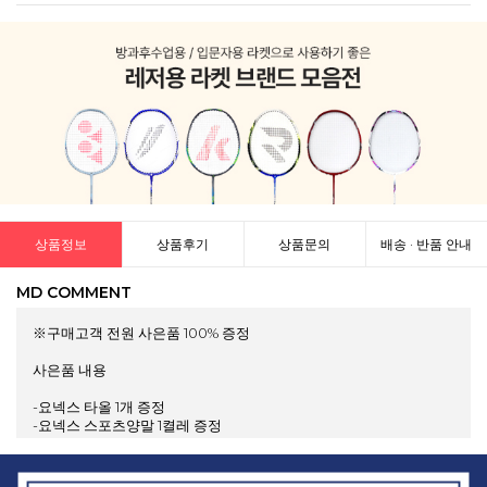
상품정보
상품후기
상품문의
배송 · 반품 안내
MD COMMENT
※구매고객 전원 사은품 100% 증정
사은품 내용
-요넥스 타올 1개 증정
-요넥스 스포츠양말 1켤레 증정
-요넥스 그립 1개 증정
-요넥스/빅터 스트링 무료 작업
-빅터 헤드커버 1개 증정