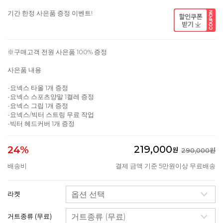
기간 한정 사은품 증정 이벤트!
※구매고객 전원 사은품 100% 증정
사은품 내용
-요넥스 타올 1개 증정
-요넥스 스포츠양말 1켤레 증정
-요넥스 그립 1개 증정
-요넥스/빅터 스트링 무료 작업
-빅터 헤드커버 1개 증정
219,000
24%
원
290,000원
배송비
결제 금액 기준 5만원이상 무료배송
라켓
거트종류 (무료)