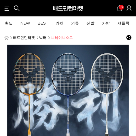
0
확딜
NEW
BEST
라켓
의류
신발
가방
셔틀콕
배드민턴라켓
빅터
브레이브소드