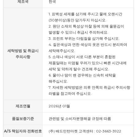
제조국
한국
1. 표백성 세제를 삼가해 주시고 물에 오랜시간
(30분이상)동안 담가두지 마십시오.
2. 원단 소재의 특성상 마찰 등에 의해 올뜯김이
발생할 수 있으니 취급시 주의하세요.
3. 프린트 부위는 다림질을 삼가해 주십시오.
4. 짙은색상과 연한 색상의 옷은 반드시 분리하여
세탁방법 및 취급시
세탁해주십시오.
주의사항
5. 소재나 색상이 서로 다른 부분이 혼합된
제품일때는 이염될 우려가 있으니 빠른 시간내에
세탁 및 약하게 탈수 건조해 주십시오.
6. 물이나 땀이 밴 경우에는 신속히 세탁을
해주십시오.
7. 자세한 세탁방법은 의류 안쪽의 취급시 주의사항
라벨을 참고하여 주십시오.
제조연월
2026년 01월
품질보증기준
관련법 및 소비자분쟁해결 규정에 따름
A/S 책임자와 전화번호
(주) 배드민턴마켓 고객센터 : 02-3663-3922