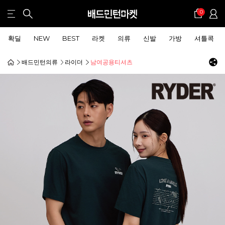
0
확딜
NEW
BEST
라켓
의류
신발
가방
셔틀콕
배드민턴의류
라이더
남여공용티셔츠