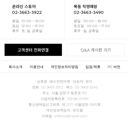
온라인 스토어
목동 직영매장
02-3663-3922
02-3663-3490
평일 : 10:00 ~ 16:00
평일 : 09:00 ~ 18:00
점심 : 12:00 ~ 13:00
토요일 : 09:00 ~ 17:00
휴무 : 토, 일, 공휴일
휴무 : 일, 공휴일
고객센터 전화연결
Q&A 게시판 가기
회사소개
이용안내
개인정보처리방침
입점/제휴
PC 버전
상호명 : 배드민턴마켓 대표자 : 유미
전화 : 02-3663-3922 팩스 : 02-3663-3245
주소 : 서울 양천구 등촌로 192
사업자등록번호 : 109-86-04781
통신판매업신고번호 : 제 2017-서울양천-0835호
개인정보책임자 : 유인철
이메일 : shfence@naver.com