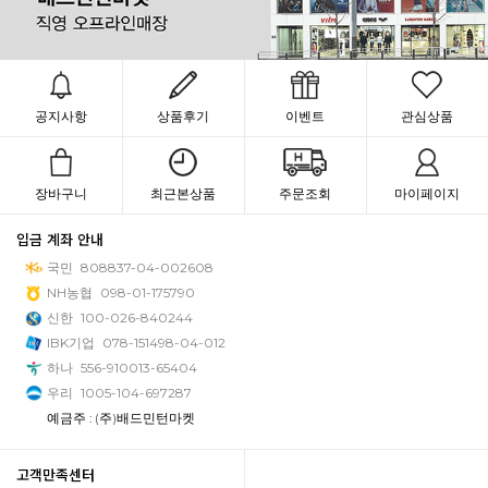
공지사항
상품후기
이벤트
관심상품
장바구니
최근본상품
주문조회
마이페이지
입금 계좌 안내
국민
808837-04-002608
NH농협
098-01-175790
신한
100-026-840244
IBK기업
078-151498-04-012
하나
556-910013-65404
우리
1005-104-697287
예금주 : (주)배드민턴마켓
고객만족센터