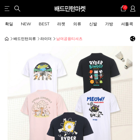
0
확딜
NEW
BEST
라켓
의류
신발
가방
셔틀콕
배드민턴의류
라이더
남여공용티셔츠