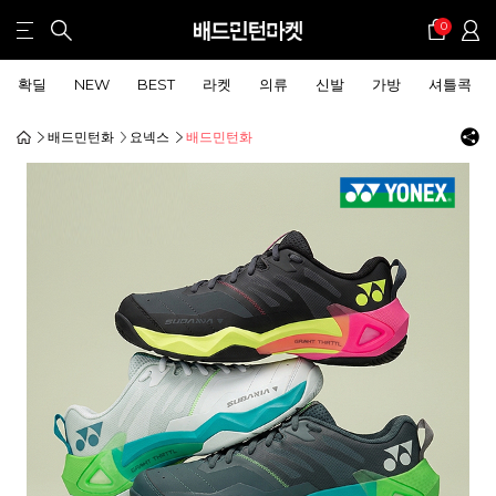
0
확딜
NEW
BEST
라켓
의류
신발
가방
셔틀콕
배드민턴화
요넥스
배드민턴화