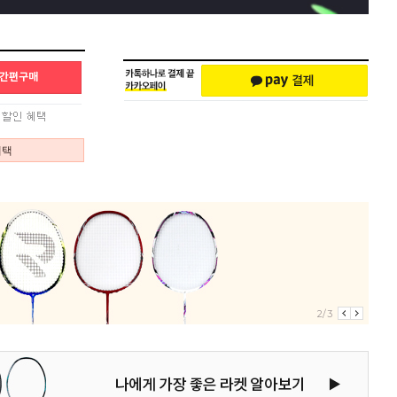
혜택
2/3