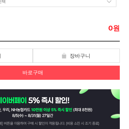
원
0
기
장바구니
바로구매