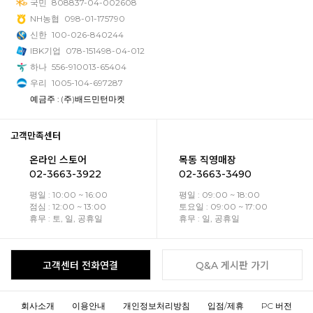
국민
808837-04-002608
NH농협
098-01-175790
신한
100-026-840244
IBK기업
078-151498-04-012
하나
556-910013-65404
우리
1005-104-697287
예금주 : (주)배드민턴마켓
고객만족센터
온라인 스토어
목동 직영매장
02-3663-3922
02-3663-3490
평일 : 10:00 ~ 16:00
평일 : 09:00 ~ 18:00
점심 : 12:00 ~ 13:00
토요일 : 09:00 ~ 17:00
휴무 : 토, 일, 공휴일
휴무 : 일, 공휴일
고객센터 전화연결
Q&A 게시판 가기
회사소개
이용안내
개인정보처리방침
입점/제휴
PC 버전