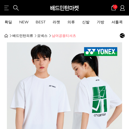
0
확딜
NEW
BEST
라켓
의류
신발
가방
셔틀콕
배드민턴의류
요넥스
남여공용티셔츠