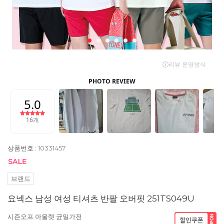
상품번호 : 10331457
브랜드
요넥스 남성 여성 티셔츠 반팔 오버핏 251TS049U
시즌오프 아울렛 균일가전