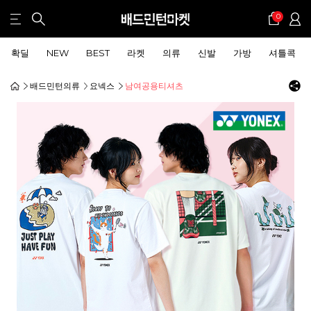
0
확딜
NEW
BEST
라켓
의류
신발
가방
셔틀콕
배드민턴의류
요넥스
남여공용티셔츠