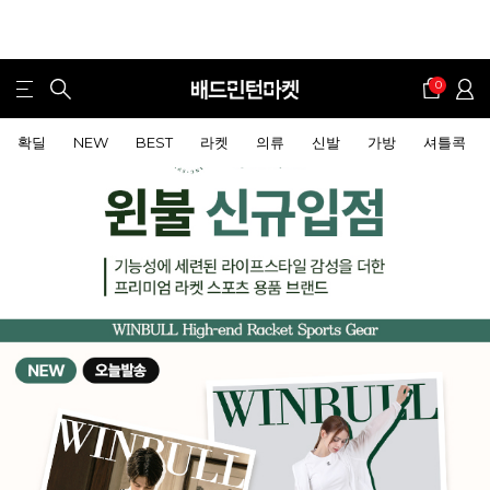
0
확딜
NEW
BEST
라켓
의류
신발
가방
셔틀콕