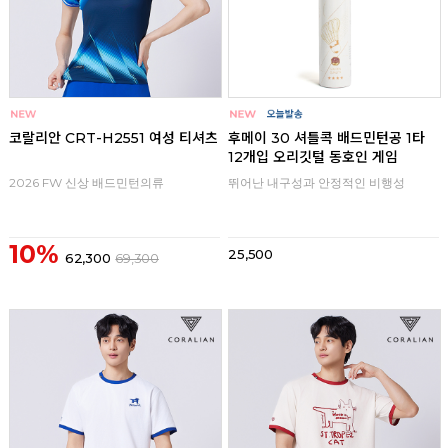
코랄리안 CRT-H2551 여성 티셔츠
후메이 30 셔틀콕 배드민턴공 1타
12개입 오리깃털 동호인 게임
2026 FW 신상 배드민턴의류
뛰어난 내구성과 안정적인 비행성
10%
25,500
62,300
69,300