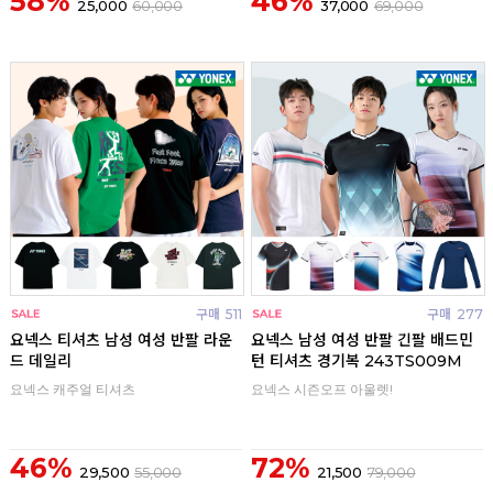
58%
46%
25,000
60,000
37,000
69,000
구매
511
구매
277
요넥스 티셔츠 남성 여성 반팔 라운
요넥스 남성 여성 반팔 긴팔 배드민
드 데일리
턴 티셔츠 경기복 243TS009M
요넥스 캐주얼 티셔츠
요넥스 시즌오프 아울렛!
46%
72%
29,500
55,000
21,500
79,000