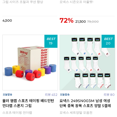
그립 사이즈 조절과 쿠션 향상
요넥스 시즌오프 아울렛!
72%
4,500
21,500
79,000
BEST
BEST
19
20
리뷰 452
리뷰 80
뮬러 엠랩 스포츠 테이핑 배드민턴
요넥스 249SN003M 남성 여성
언더랩 스폰지 그립
단목 중목 장목 스포츠 양말 5켤레
스포츠 테이핑 언더랩
요넥스 세트양말 모음전