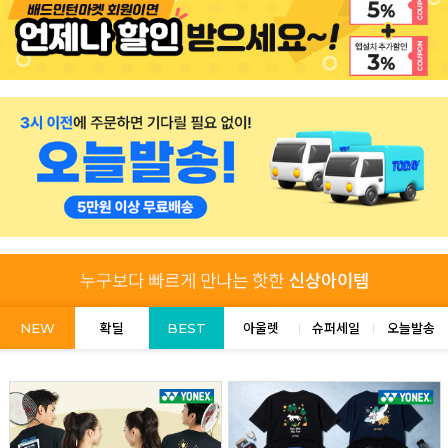
NEW
확딜
BEST
아울렛
슈퍼세일
오늘발송