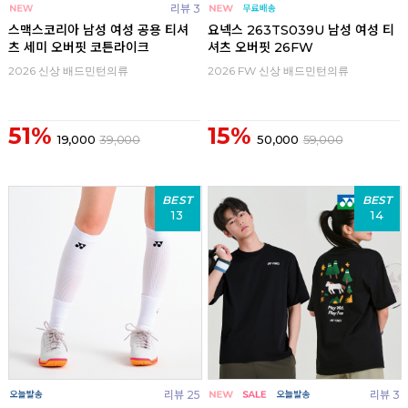
리뷰 3
스맥스코리아 남성 여성 공용 티셔
요넥스 263TS039U 남성 여성 티
츠 세미 오버핏 코튼라이크
셔츠 오버핏 26FW
2026 신상 배드민턴의류
2026 FW 신상 배드민턴의류
51%
15%
19,000
39,000
50,000
59,000
BEST
BEST
13
14
리뷰 25
리뷰 3