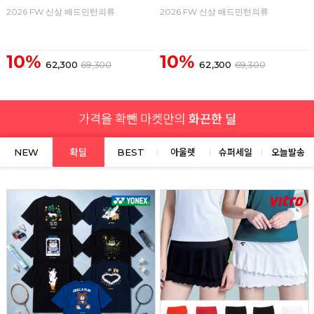
2026 FW 신상 배드민턴의류
2026 FW 신상 배드민턴의류
10%
10%
62,300
69,300
62,300
69,300
NEW
확딜
BEST
아울렛
슈퍼세일
오늘발송