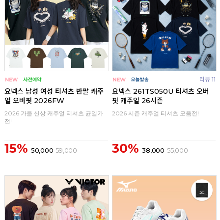
리뷰 11
요넥스 남성 여성 티셔츠 반팔 캐주
요넥스 261TS050U 티셔츠 오버
얼 오버핏 2026FW
핏 캐주얼 26시즌
2026 가을 신상 캐주얼 티셔츠 균일가
2026 시즌 캐주얼 티셔츠 모음전!
전!
15%
30%
50,000
59,000
38,000
55,000