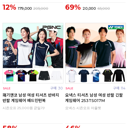
12%
69%
179,000
205,000
20,000
65,000
구매
30
구매
114
패기앤코 남성 여성 티셔츠 반바지
요넥스 티셔츠 남성 여성 반팔 긴팔
반팔 게임웨어 배드민턴복
게임웨어 253TS017M
시즌오프 25,000원 균일가!
요넥스 시즌오프 아울렛