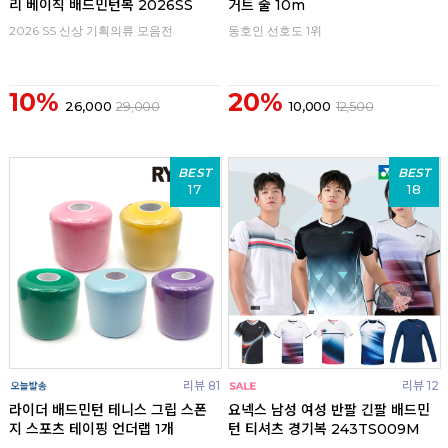
리 베이직 배드민턴복 2026SS
거트 줄 10m
2026 SS 신상 기획의류 모음전
동호인 선호도 1위
10%
20%
26,000
29,000
10,000
12,500
BEST
BEST
17
18
리뷰 81
리뷰 12
라이더 배드민턴 테니스 그립 스폰
요넥스 남성 여성 반팔 긴팔 배드민
지 스포츠 테이핑 언더랩 1개
턴 티셔츠 경기복 243TS009M