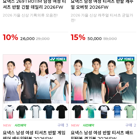
요넥스 269TR011M 남성 여성 티
요넥스 남성 여성 티셔츠 반팔 캐주
셔츠 반팔 긴팔 데일리 2026FW
얼 오버핏 2026FW
2026 가을 신상 기획의류 모음전!
2026 가을 신상 캐주얼 티셔츠 균일가
전!
10%
15%
26,000
29,000
50,000
59,000
구매
3
구매
2
요넥스 남성 여성 티셔츠 반팔 게임
요넥스 남성 여성 반팔 티셔츠 배드
웨어 배드민턴복 2026FW
민턴복 경기복 2026FW