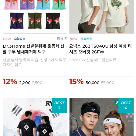
리뷰 3
Dr.3Home 신발탈취제 운동화 신
요넥스 263TS040U 남성 여성 티
발 구두 냄새제거제 탁구
셔츠 오버핏 26FW
신발 냄새 탈취와 제습, 신상 11가지 탁구
2026 FW 신상 배드민턴의류
디자인 입고
12%
15%
2,200
2,500
50,000
59,000
BEST
BEST
3
4