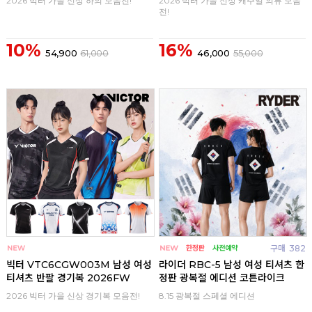
2026 빅터 가을 신상 하의 모음전!
2026 빅터 가을 신상 캐주얼 의류 모음
전!
10%
16%
54,900
61,000
46,000
55,000
구매
0
구매
382
빅터 VTC6CGW003M 남성 여성
라이더 RBC-5 남성 여성 티셔츠 한
티셔츠 반팔 경기복 2026FW
정판 광복절 에디션 코튼라이크
2026 빅터 가을 신상 경기복 모음전!
8.15 광복절 스페셜 에디션