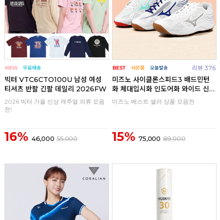
리뷰 376
빅터 VTC6CTO100U 남성 여성
미즈노 사이클론스피드3 배드민턴
티셔츠 반팔 긴팔 데일리 2026FW
화 체대입시화 인도어화 와이드 신
발
2026 빅터 가을 신상 캐주얼 의류 모음
미즈노 베스트 셀러 상품 모음전
전!
16%
15%
46,000
55,000
75,000
89,000