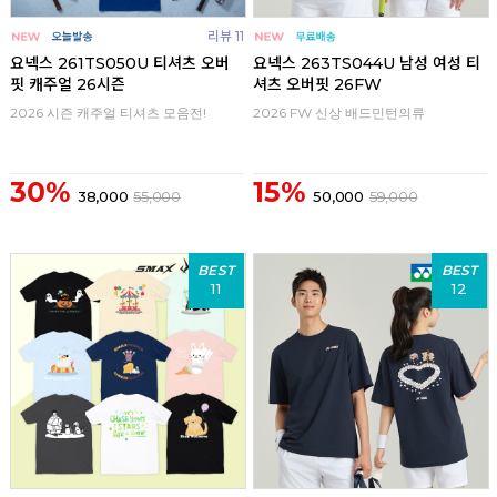
리뷰 11
요넥스 261TS050U 티셔츠 오버
요넥스 263TS044U 남성 여성 티
핏 캐주얼 26시즌
셔츠 오버핏 26FW
2026 시즌 캐주얼 티셔츠 모음전!
2026 FW 신상 배드민턴의류
30%
15%
38,000
55,000
50,000
59,000
BEST
BEST
11
12