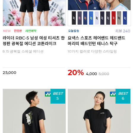
리뷰 240
라이더 RBC-5 남성 여성 티셔츠 한
요넥스 스포츠 헤어밴드 헤드밴드
정판 광복절 에디션 코튼라이크
머리띠 배드민턴 테니스 탁구
8.15 광복절 스페셜 에디션
10가지 컬러로 다양한 스타일링
20%
25,000
4,000
5,000
BEST
BEST
5
6