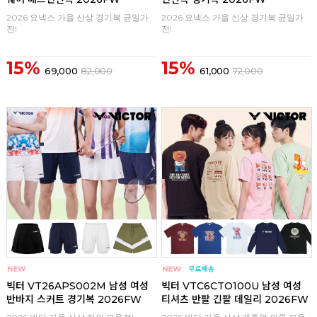
2026 요넥스 가을 신상 경기복 균일가
2026 요넥스 가을 신상 경기복 균일가
전!
전!
15%
15%
69,000
82,000
61,000
72,000
구매
0
구매
0
빅터 VT26APS002M 남성 여성
빅터 VTC6CTO100U 남성 여성
반바지 스커트 경기복 2026FW
티셔츠 반팔 긴팔 데일리 2026FW