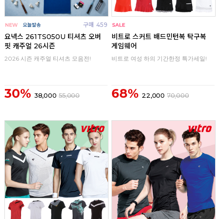
구매
459
구매
0
요넥스 261TS050U 티셔츠 오버
비트로 스커트 배드민턴복 탁구복
핏 캐주얼 26시즌
게임웨어
2026 시즌 캐주얼 티셔츠 모음전!
비트로 여성 하의 기간한정 특가세일!
30%
68%
38,000
55,000
22,000
70,000