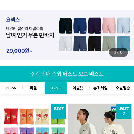
4/18
NEW
확딜
BEST
아울렛
슈퍼세일
오늘발송
BEST
BEST
1
2