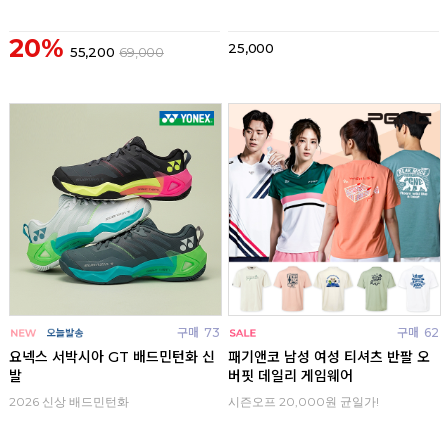
20%
25,000
55,200
69,000
구매
73
구매
62
요넥스 서박시아 GT 배드민턴화 신
패기앤코 남성 여성 티셔츠 반팔 오
발
버핏 데일리 게임웨어
2026 신상 배드민턴화
시즌오프 20,000원 균일가!