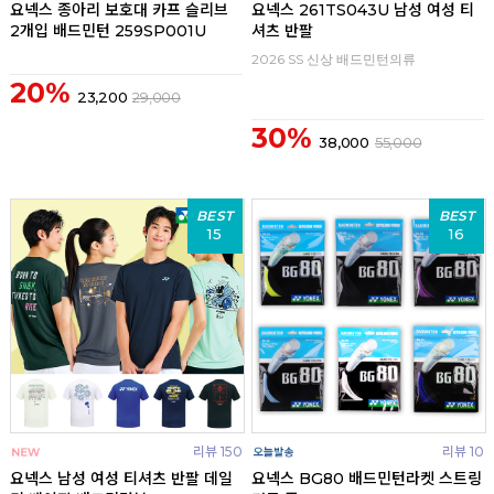
요넥스 종아리 보호대 카프 슬리브
요넥스 261TS043U 남성 여성 티
2개입 배드민턴 259SP001U
셔츠 반팔
2026 SS 신상 배드민턴의류
20%
23,200
29,000
30%
38,000
55,000
BEST
BEST
15
16
리뷰 150
리뷰 10
요넥스 남성 여성 티셔츠 반팔 데일
요넥스 BG80 배드민턴라켓 스트링