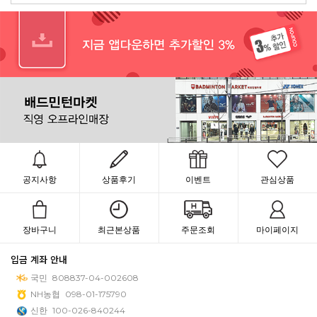
공지사항
상품후기
이벤트
관심상품
장바구니
최근본상품
주문조회
마이페이지
입금 계좌 안내
국민
808837-04-002608
NH농협
098-01-175790
신한
100-026-840244