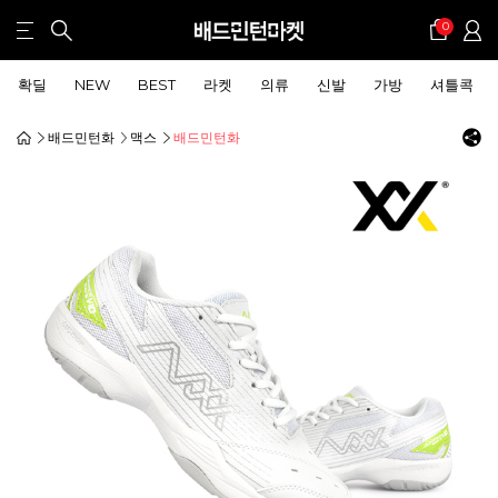
0
확딜
NEW
BEST
라켓
의류
신발
가방
셔틀콕
배드민턴화
맥스
배드민턴화