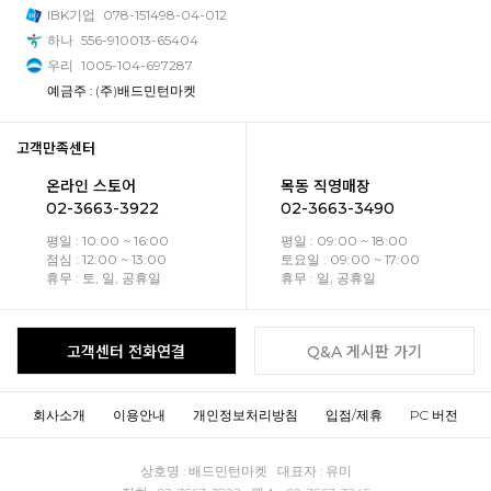
IBK기업
078-151498-04-012
하나
556-910013-65404
우리
1005-104-697287
예금주 : (주)배드민턴마켓
고객만족센터
온라인 스토어
목동 직영매장
02-3663-3922
02-3663-3490
평일 : 10:00 ~ 16:00
평일 : 09:00 ~ 18:00
점심 : 12:00 ~ 13:00
토요일 : 09:00 ~ 17:00
휴무 : 토, 일, 공휴일
휴무 : 일, 공휴일
고객센터 전화연결
Q&A 게시판 가기
회사소개
이용안내
개인정보처리방침
입점/제휴
PC 버전
상호명 : 배드민턴마켓 대표자 : 유미