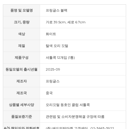
품명 및 모델명
프링글스 블랙
크기, 중량
가로 39.5cm, 세로 6.7cm
색상
화이트
재질
탈색 오리 깃털
제품구성
셔틀콕 12개입 (1통)
동일모델의 출시년월
2025-09
제조자
프링글스
제조국
중국
상품별 세부사양
오리깃털 동호인 클럽 셔틀콕
품질보증기준
관련법 및 소비자분쟁해결 규정에 따름
A/S 책임자와 전화번호
(주) 배드민턴마켓 고객센터 : 02-3663-3922