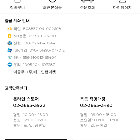
장바구니
최근본상품
주문조회
마이페이지
입금 계좌 안내
국민
808837-04-002608
NH농협
098-01-175790
신한
100-026-840244
IBK기업
078-151498-04-012
하나
556-910013-65404
우리
1005-104-697287
예금주 : (주)배드민턴마켓
고객만족센터
온라인 스토어
목동 직영매장
02-3663-3922
02-3663-3490
평일 : 10:00 ~ 16:00
평일 : 09:00 ~ 18:00
점심 : 12:00 ~ 13:00
토요일 : 09:00 ~ 17:00
휴무 : 토, 일, 공휴일
휴무 : 일, 공휴일