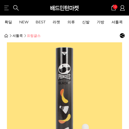
0
확딜
NEW
BEST
라켓
의류
신발
가방
셔틀콕
셔틀콕
프링글스