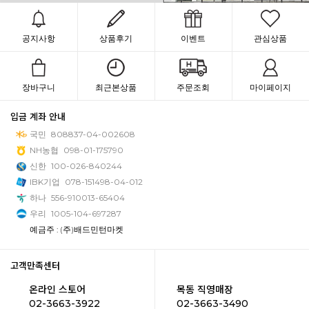
공지사항
상품후기
이벤트
관심상품
장바구니
최근본상품
주문조회
마이페이지
입금 계좌 안내
국민
808837-04-002608
NH농협
098-01-175790
신한
100-026-840244
IBK기업
078-151498-04-012
하나
556-910013-65404
우리
1005-104-697287
예금주 : (주)배드민턴마켓
고객만족센터
온라인 스토어
목동 직영매장
02-3663-3922
02-3663-3490