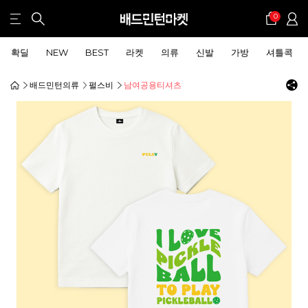
0
확딜
NEW
BEST
라켓
의류
신발
가방
셔틀콕
배드민턴의류
펄스비
남여공용티셔츠