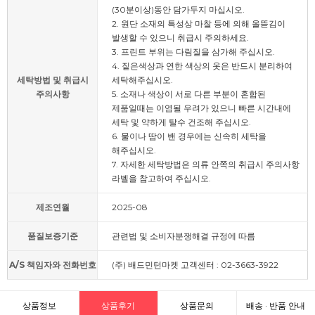
(30분이상)동안 담가두지 마십시오.
2. 원단 소재의 특성상 마찰 등에 의해 올뜯김이
발생할 수 있으니 취급시 주의하세요.
3. 프린트 부위는 다림질을 삼가해 주십시오.
4. 짙은색상과 연한 색상의 옷은 반드시 분리하여
세탁방법 및 취급시
세탁해주십시오.
주의사항
5. 소재나 색상이 서로 다른 부분이 혼합된
제품일때는 이염될 우려가 있으니 빠른 시간내에
세탁 및 약하게 탈수 건조해 주십시오.
6. 물이나 땀이 밴 경우에는 신속히 세탁을
해주십시오.
7. 자세한 세탁방법은 의류 안쪽의 취급시 주의사항
라벨을 참고하여 주십시오.
제조연월
2025-08
품질보증기준
관련법 및 소비자분쟁해결 규정에 따름
A/S 책임자와 전화번호
(주) 배드민턴마켓 고객센터 : 02-3663-3922
상품정보
상품후기
상품문의
배송 · 반품 안내