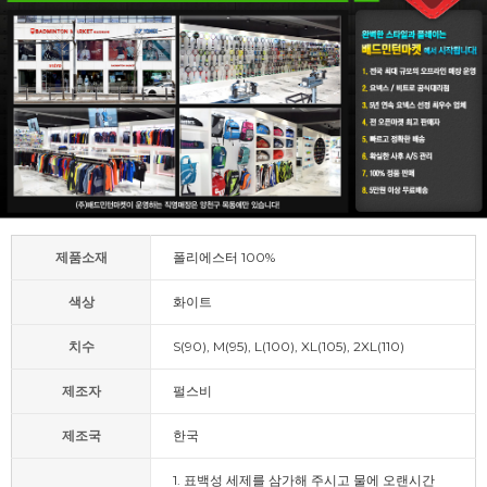
제품소재
폴리에스터 100%
색상
화이트
치수
S(90), M(95), L(100), XL(105), 2XL(110)
제조자
펄스비
제조국
한국
1. 표백성 세제를 삼가해 주시고 물에 오랜시간