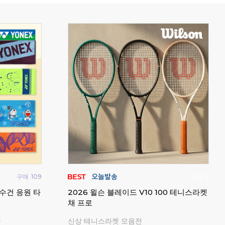
구매
377
구매
6
올 쿠션 그립
업튼 덕트 비치 슈즈 클로그 슬리퍼 샌들
테크
배드민턴 사무실 실내화
기복
귀여운 캐릭터 파츠 10개 증정
6가