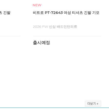
리뷰 3
성 티셔츠 긴
비트로
빅터 AC020 배드민턴라켓 스텐실 카드
티셔
로고판
20
빅터 로고 프린트 로고판
2
00
2,000