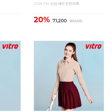
2026 FW 신상 배드민턴의류
20
2
출시예정