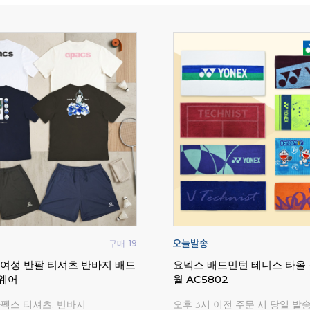
구매
822
리닝 배드민턴 테니스 오버 타
라이더 플로우 배드민턴화 인
라켓 테이프
시화 와이드
리닝 라켓 그립 50% 특가세일!