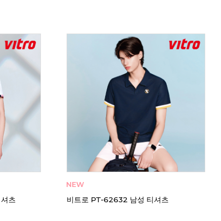
츠 긴팔
비트로 PT-62643 남성 티셔츠 긴팔 기모
비트로
티셔