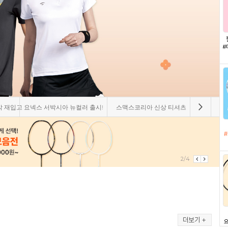
 출시!
스맥스코리아 신상 티셔츠
패기앤코 시즌오프 아울렛
요넥스 
3/4