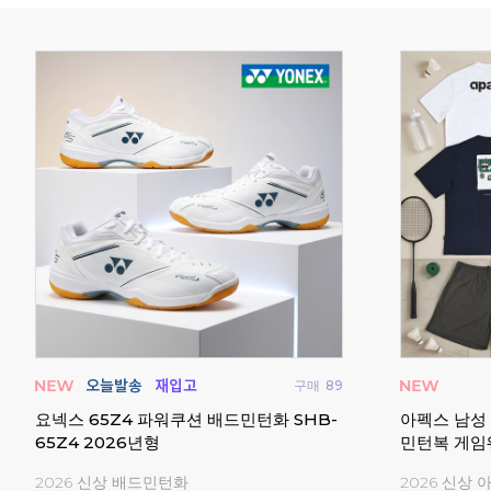
구매
0
구매
30
스라켓
업튼 어반 배드민턴 테니스 백팩 배낭 스포
요넥스 스트
츠 가방
도어화 스쿼