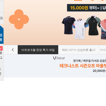
정 특가 세일
빅터 26FW 신상의류 출시!
RYDER 광복절 티셔츠 에디션!
요넥