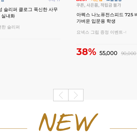
구매
78
플레어 700 게임 배드민턴라
요넥스 벚꽃에디션 헤어밴드 
입문용 2026
포츠 양말 배드민턴용품
한정판 동호인 라켓
벚꽃에디션 악세서리 모음전
36,000
152,000
10%
4,500
5,000