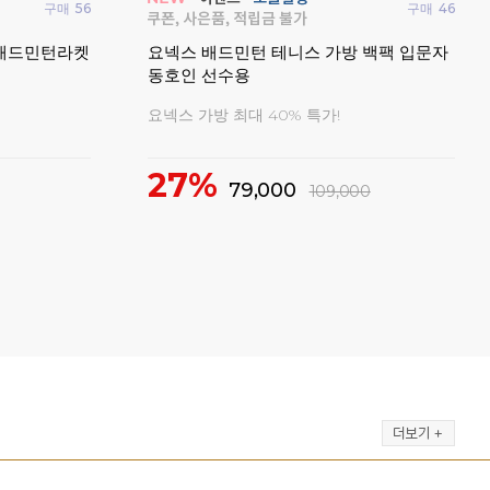
구매
375
펄스
구매
75
셔츠
손목밴드 스
빅터 브레이브소드12프로 배드민턴라켓
20
4U 동호인용 가벼운 라켓
기간 한정 사은품 증정 이벤트!
1
24%
219,000
290,000