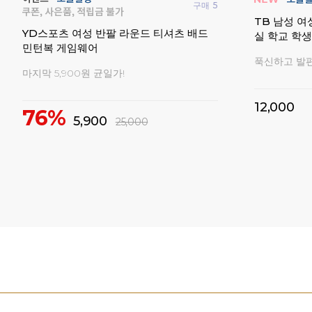
구매
46
구매
323
입문자
요넥스 나노
요넥스 남성 여성 티셔츠 배드민턴 경기복
켓 동호인용 
탁구복 이지웨어
셔터시리즈 
모든 반팔 19,000원 균일가!
10%
1
34%
19,000
29,000