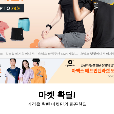
스 파워쿠션 65Z4 재입고!
요넥스 벚꽃에디션 마지막 재입고
요넥스 서박시아 뉴컬러
마켓 확딜!
가격을 확뺀 마켓만의 화끈한딜