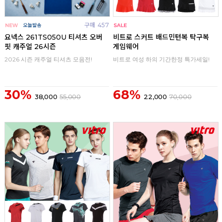
구매
457
구매
0
요넥스 261TS050U 티셔츠 오버
비트로 스커트 배드민턴복 탁구복
핏 캐주얼 26시즌
게임웨어
2026 시즌 캐주얼 티셔츠 모음전!
비트로 여성 하의 기간한정 특가세일!
30%
68%
38,000
55,000
22,000
70,000