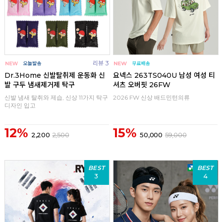
리뷰 3
Dr.3Home 신발탈취제 운동화 신
요넥스 263TS040U 남성 여성 티
발 구두 냄새제거제 탁구
셔츠 오버핏 26FW
신발 냄새 탈취와 제습, 신상 11가지 탁구
2026 FW 신상 배드민턴의류
디자인 입고
12%
15%
2,200
2,500
50,000
59,000
BEST
BEST
3
4