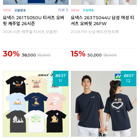
리뷰 11
요넥스 261TS050U 티셔츠 오버
요넥스 263TS044U 남성 여성 티
핏 캐주얼 26시즌
셔츠 오버핏 26FW
2026 시즌 캐주얼 티셔츠 모음전!
2026 FW 신상 배드민턴의류
30%
15%
38,000
55,000
50,000
59,000
BEST
BEST
11
12