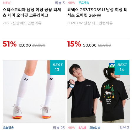
리뷰 3
스맥스코리아 남성 여성 공용 티셔
요넥스 263TS039U 남성 여성 티
츠 세미 오버핏 코튼라이크
셔츠 오버핏 26FW
2026 신상 배드민턴의류
2026 FW 신상 배드민턴의류
51%
15%
19,000
39,000
50,000
59,000
BEST
BEST
13
14
리뷰 25
리뷰 3