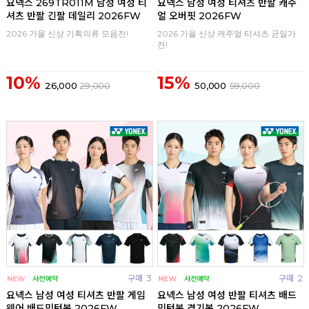
요넥스 269TR011M 남성 여성 티
요넥스 남성 여성 티셔츠 반팔 캐주
셔츠 반팔 긴팔 데일리 2026FW
얼 오버핏 2026FW
2026 가을 신상 기획의류 모음전!
2026 가을 신상 캐주얼 티셔츠 균일가
전!
10%
15%
26,000
29,000
50,000
59,000
구매
3
구매
2
요넥스 남성 여성 티셔츠 반팔 게임
요넥스 남성 여성 반팔 티셔츠 배드
웨어 배드민턴복 2026FW
민턴복 경기복 2026FW