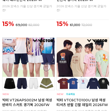
2026 요넥스 가을 신상 경기복 균일가
2026 요넥스 가을 신상 경기복 균일가
전!
전!
15%
15%
69,000
82,000
61,000
72,000
구매
0
구매
0
빅터 VT26APS002M 남성 여성
빅터 VTC6CTO100U 남성 여성
반바지 스커트 경기복 2026FW
티셔츠 반팔 긴팔 데일리 2026FW