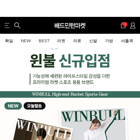
0
확딜
NEW
BEST
라켓
의류
신발
가방
셔틀콕