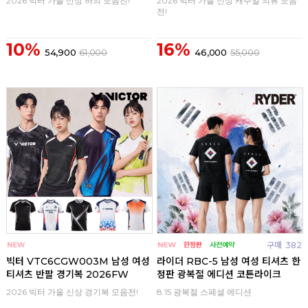
2026 빅터 가을 신상 하의 모음전!
2026 빅터 가을 신상 캐주얼 의류 모음
전!
10%
16%
54,900
61,000
46,000
55,000
구매
0
구매
382
빅터 VTC6CGW003M 남성 여성
라이더 RBC-5 남성 여성 티셔츠 한
티셔츠 반팔 경기복 2026FW
정판 광복절 에디션 코튼라이크
2026 빅터 가을 신상 경기복 모음전!
8.15 광복절 스페셜 에디션