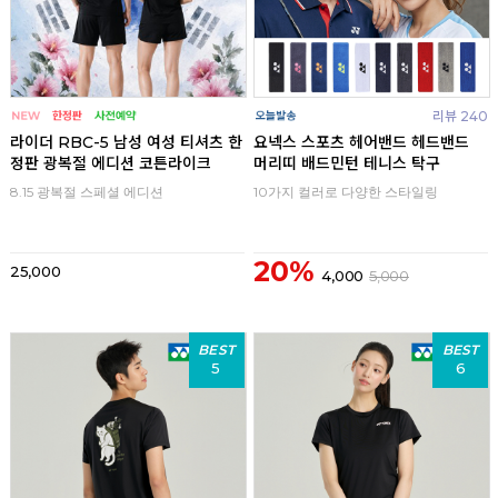
리뷰 240
라이더 RBC-5 남성 여성 티셔츠 한
요넥스 스포츠 헤어밴드 헤드밴드
정판 광복절 에디션 코튼라이크
머리띠 배드민턴 테니스 탁구
8.15 광복절 스페셜 에디션
10가지 컬러로 다양한 스타일링
20%
25,000
4,000
5,000
BEST
BEST
5
6