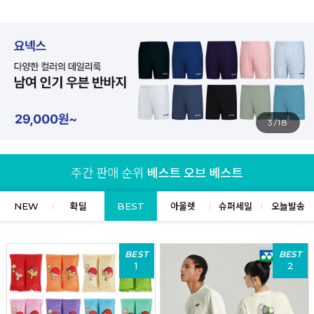
3/18
NEW
확딜
BEST
아울렛
슈퍼세일
오늘발송
BEST
BEST
1
2