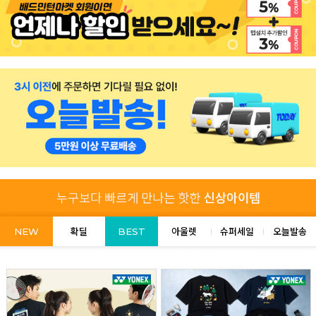
NEW
확딜
BEST
아울렛
슈퍼세일
오늘발송