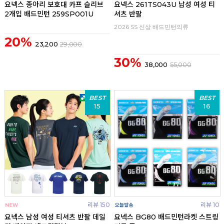
요넥스 종아리 보호대 카프 슬리브
요넥스 261TS043U 남성 여성 티
2개입 배드민턴 259SP001U
셔츠 반팔
2026 SS 신상 배드민턴의류
20%
23,200
29,000
30%
38,000
55,000
BEST
BEST
15
16
리뷰 150
리뷰 10
요넥스 남성 여성 티셔츠 반팔 데일
요넥스 BG80 배드민턴라켓 스트링