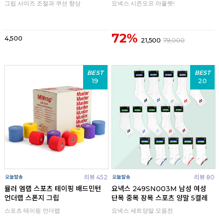
그립 사이즈 조절과 쿠션 향상
요넥스 시즌오프 아울렛!
72%
4,500
21,500
79,000
BEST
BEST
19
20
리뷰 452
리뷰 80
뮬러 엠랩 스포츠 테이핑 배드민턴
요넥스 249SN003M 남성 여성
언더랩 스폰지 그립
단목 중목 장목 스포츠 양말 5켤레
스포츠 테이핑 언더랩
요넥스 세트양말 모음전