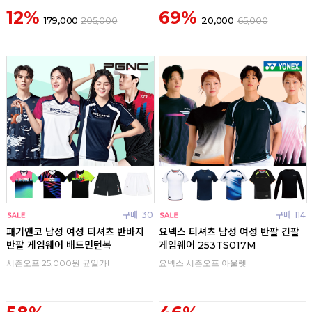
12%
69%
179,000
205,000
20,000
65,000
구매
30
구매
114
패기앤코 남성 여성 티셔츠 반바지
요넥스 티셔츠 남성 여성 반팔 긴팔
반팔 게임웨어 배드민턴복
게임웨어 253TS017M
시즌오프 25,000원 균일가!
요넥스 시즌오프 아울렛