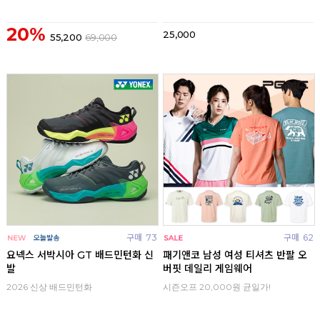
20%
25,000
55,200
69,000
구매
73
구매
62
요넥스 서박시아 GT 배드민턴화 신
패기앤코 남성 여성 티셔츠 반팔 오
발
버핏 데일리 게임웨어
2026 신상 배드민턴화
시즌오프 20,000원 균일가!