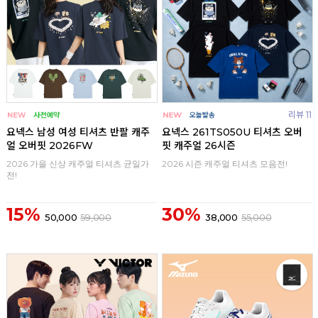
리뷰 11
요넥스 남성 여성 티셔츠 반팔 캐주
요넥스 261TS050U 티셔츠 오버
얼 오버핏 2026FW
핏 캐주얼 26시즌
2026 가을 신상 캐주얼 티셔츠 균일가
2026 시즌 캐주얼 티셔츠 모음전!
전!
15%
30%
50,000
59,000
38,000
55,000