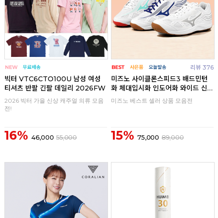
리뷰 376
빅터 VTC6CTO100U 남성 여성
미즈노 사이클론스피드3 배드민턴
티셔츠 반팔 긴팔 데일리 2026FW
화 체대입시화 인도어화 와이드 신
발
2026 빅터 가을 신상 캐주얼 의류 모음
미즈노 베스트 셀러 상품 모음전
전!
16%
15%
46,000
55,000
75,000
89,000