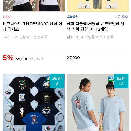
리뷰 845
테크니스트 TNTB56092 남성 여
삼화 더블랙 셔틀콕 배드민턴공 탈
성 티셔츠
색 거위 깃털 1타 12개입
2026 FW 신상 배드민턴의류
삼화 BEST 게임용 거위깃털콕
5%
27,000
55,000
58,000
BEST
BEST
9
10