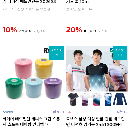
리 베이직 배드민턴복 2026SS
거트 줄 10m
2026 SS 신상 기획의류 모음전
동호인 선호도 1위
10%
20%
26,000
29,000
10,000
12,500
BEST
BEST
17
18
리뷰 81
리뷰 12
라이더 배드민턴 테니스 그립 스폰
요넥스 남성 여성 반팔 긴팔 배드민
지 스포츠 테이핑 언더랩 1개
턴 티셔츠 경기복 243TS009M