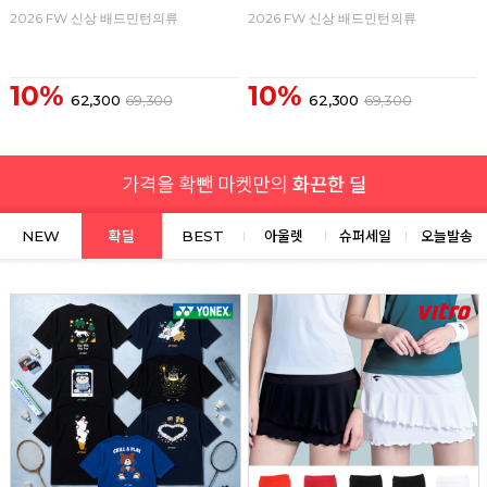
2026 FW 신상 배드민턴의류
2026 FW 신상 배드민턴의류
10%
10%
62,300
69,300
62,300
69,300
NEW
확딜
BEST
아울렛
슈퍼세일
오늘발송