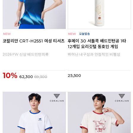
코랄리안 CRT-H2551 여성 티셔츠
후메이 30 셔틀콕 배드민턴공 1타
12개입 오리깃털 동호인 게임
2026 FW 신상 배드민턴의류
뛰어난 내구성과 안정적인 비행성
10%
25,500
62,300
69,300