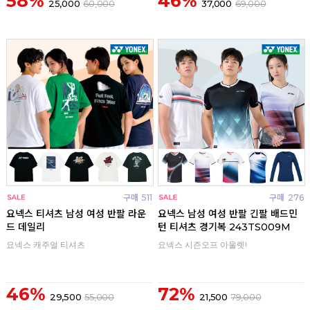
58%
46%
25,000
60,000
37,000
69,000
구매
511
구매
276
요넥스 티셔츠 남성 여성 반팔 라운
요넥스 남성 여성 반팔 긴팔 배드민
드 데일리
턴 티셔츠 경기복 243TS009M
요넥스 캐주얼 티셔츠
요넥스 시즌오프 아울렛!
46%
72%
29,500
55,000
21,500
79,000