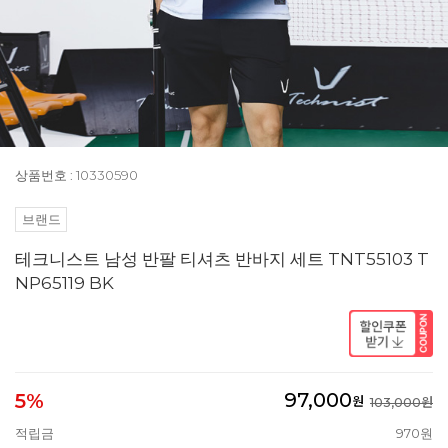
상품번호 : 10330590
브랜드
테크니스트 남성 반팔 티셔츠 반바지 세트 TNT55103 T
NP65119 BK
97,000
5%
원
103,000원
적립금
970원