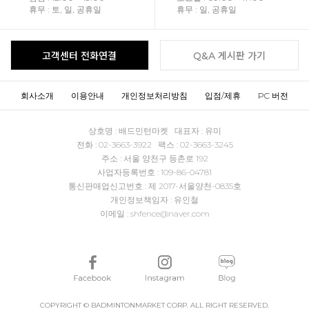
휴무 : 토, 일, 공휴일
휴무 : 일, 공휴일
고객센터 전화연결
Q&A 게시판 가기
회사소개
이용안내
개인정보처리방침
입점/제휴
PC 버전
상호명 : 배드민턴마켓 대표자 : 유미
전화 : 02-3663-3922 팩스 : 02-3663-3245
주소 : 서울 양천구 등촌로 192
사업자등록번호 : 109-86-04781
통신판매업신고번호 : 제 2017-서울양천-0835호
개인정보책임자 : 유인철
이메일 : shfence@naver.com
COPYRIGHT © BADMINTONMARKET CORP. ALL RIGHT RESERVED.