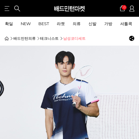
0
확딜
NEW
BEST
라켓
의류
신발
가방
셔틀콕
배드민턴의류
테크니스트
남성코디세트