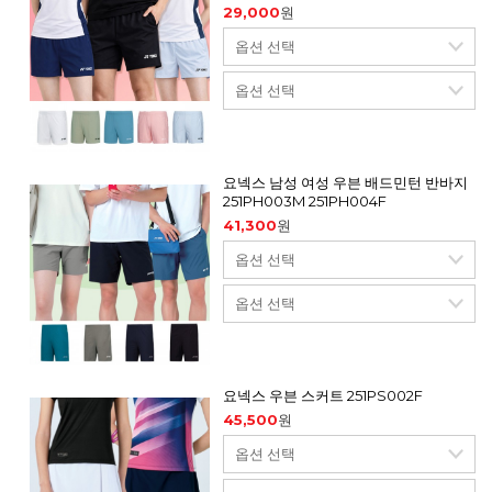
29,000
원
요넥스 남성 여성 우븐 배드민턴 반바지
251PH003M 251PH004F
41,300
원
요넥스 우븐 스커트 251PS002F
45,500
원