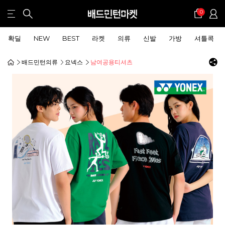
0
확딜
NEW
BEST
라켓
의류
신발
가방
셔틀콕
배드민턴의류
요넥스
남여공용티셔츠