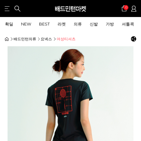
0
확딜
NEW
BEST
라켓
의류
신발
가방
셔틀콕
배드민턴의류
요넥스
여성티셔츠