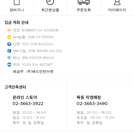
장바구니
최근본상품
주문조회
마이페이지
입금 계좌 안내
국민
808837-04-002608
NH농협
098-01-175790
신한
100-026-840244
IBK기업
078-151498-04-012
하나
556-910013-65404
우리
1005-104-697287
예금주 : (주)배드민턴마켓
고객만족센터
온라인 스토어
목동 직영매장
02-3663-3922
02-3663-3490
평일 : 10:00 ~ 16:00
평일 : 09:00 ~ 18:00
점심 : 12:00 ~ 13:00
토요일 : 09:00 ~ 17:00
휴무 : 토, 일, 공휴일
휴무 : 일, 공휴일