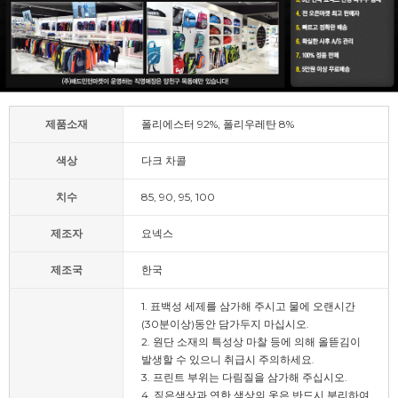
제품소재
폴리에스터 92%, 폴리우레탄 8%
색상
다크 차콜
치수
85, 90, 95, 100
제조자
요넥스
제조국
한국
1. 표백성 세제를 삼가해 주시고 물에 오랜시간
(30분이상)동안 담가두지 마십시오.
2. 원단 소재의 특성상 마찰 등에 의해 올뜯김이
발생할 수 있으니 취급시 주의하세요.
3. 프린트 부위는 다림질을 삼가해 주십시오.
4. 짙은색상과 연한 색상의 옷은 반드시 분리하여