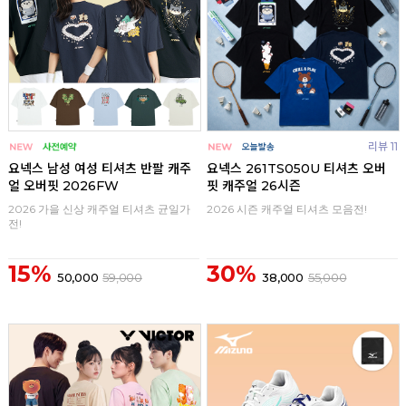
리뷰 11
요넥스 남성 여성 티셔츠 반팔 캐주
요넥스 261TS050U 티셔츠 오버
얼 오버핏 2026FW
핏 캐주얼 26시즌
2026 가을 신상 캐주얼 티셔츠 균일가
2026 시즌 캐주얼 티셔츠 모음전!
전!
15%
30%
50,000
59,000
38,000
55,000