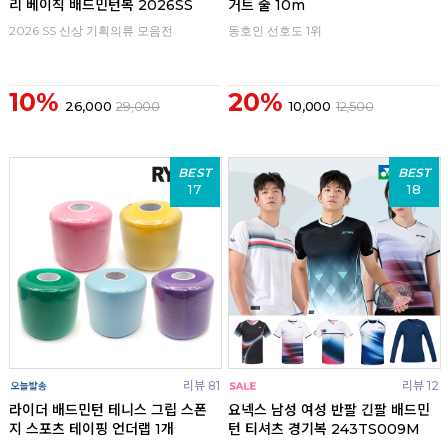
리 베이직 배드민턴복 2026SS
거트 줄 10m
2026 SS 신상 기획의류 모음전
동호인 선호도 1위
10%
20%
26,000
29,000
10,000
12,500
BEST
BEST
17
18
리뷰 81
리뷰 12
라이더 배드민턴 테니스 그립 스폰
요넥스 남성 여성 반팔 긴팔 배드민
지 스포츠 테이핑 언더랩 1개
턴 티셔츠 경기복 243TS009M