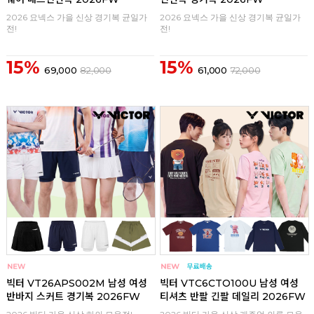
2026 요넥스 가을 신상 경기복 균일가
2026 요넥스 가을 신상 경기복 균일가
전!
전!
15%
15%
69,000
82,000
61,000
72,000
구매
0
구매
0
빅터 VT26APS002M 남성 여성
빅터 VTC6CTO100U 남성 여성
반바지 스커트 경기복 2026FW
티셔츠 반팔 긴팔 데일리 2026FW