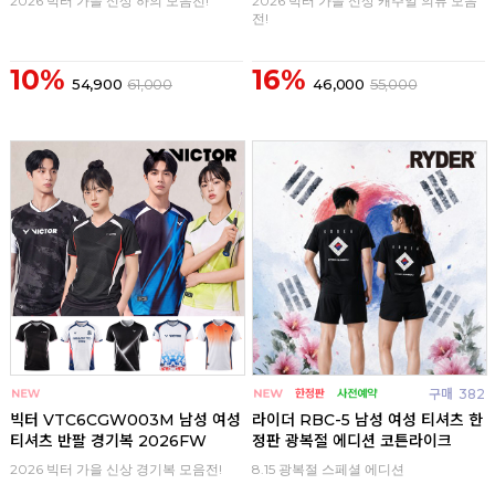
2026 빅터 가을 신상 하의 모음전!
2026 빅터 가을 신상 캐주얼 의류 모음
전!
10%
16%
54,900
61,000
46,000
55,000
구매
0
구매
382
빅터 VTC6CGW003M 남성 여성
라이더 RBC-5 남성 여성 티셔츠 한
티셔츠 반팔 경기복 2026FW
정판 광복절 에디션 코튼라이크
2026 빅터 가을 신상 경기복 모음전!
8.15 광복절 스페셜 에디션