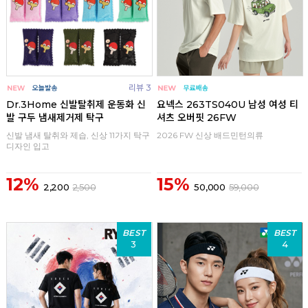
리뷰 3
Dr.3Home 신발탈취제 운동화 신
요넥스 263TS040U 남성 여성 티
발 구두 냄새제거제 탁구
셔츠 오버핏 26FW
신발 냄새 탈취와 제습, 신상 11가지 탁구
2026 FW 신상 배드민턴의류
디자인 입고
12%
15%
2,200
2,500
50,000
59,000
BEST
BEST
3
4