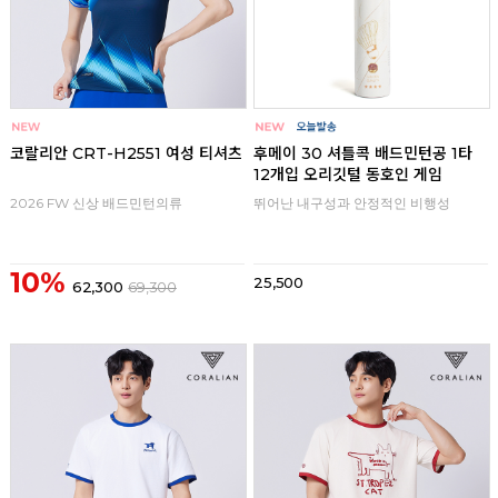
코랄리안 CRT-H2551 여성 티셔츠
후메이 30 셔틀콕 배드민턴공 1타
12개입 오리깃털 동호인 게임
2026 FW 신상 배드민턴의류
뛰어난 내구성과 안정적인 비행성
10%
25,500
62,300
69,300