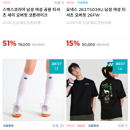
리뷰 3
스맥스코리아 남성 여성 공용 티셔
요넥스 263TS039U 남성 여성 티
츠 세미 오버핏 코튼라이크
셔츠 오버핏 26FW
2026 신상 배드민턴의류
2026 FW 신상 배드민턴의류
51%
15%
19,000
39,000
50,000
59,000
BEST
BEST
13
14
리뷰 25
리뷰 3