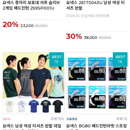
요넥스 종아리 보호대 카프 슬리브
요넥스 261TS043U 남성 여성 티
2개입 배드민턴 259SP001U
셔츠 반팔
2026 SS 신상 배드민턴의류
20%
23,200
29,000
30%
38,000
55,000
BEST
BEST
15
16
리뷰 150
리뷰 10
요넥스 남성 여성 티셔츠 반팔 데일
요넥스 BG80 배드민턴라켓 스트링