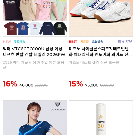
리뷰 376
빅터 VTC6CTO100U 남성 여성
미즈노 사이클론스피드3 배드민턴
티셔츠 반팔 긴팔 데일리 2026FW
화 체대입시화 인도어화 와이드 신
발
2026 빅터 가을 신상 캐주얼 의류 모음
미즈노 베스트 셀러 상품 모음전
전!
16%
15%
46,000
55,000
75,000
89,000