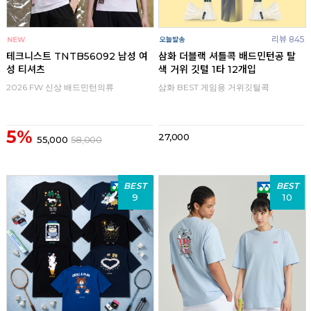
리뷰 845
테크니스트 TNTB56092 남성 여
삼화 더블랙 셔틀콕 배드민턴공 탈
성 티셔츠
색 거위 깃털 1타 12개입
2026 FW 신상 배드민턴의류
삼화 BEST 게임용 거위깃털콕
5%
27,000
55,000
58,000
BEST
BEST
9
10