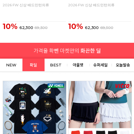
2026 FW 신상 배드민턴의류
2026 FW 신상 배드민턴의류
10%
10%
62,300
69,300
62,300
69,300
NEW
확딜
BEST
아울렛
슈퍼세일
오늘발송