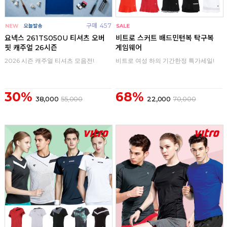
구매
457
구매
0
요넥스 261TS050U 티셔츠 오버
비트로 스커트 배드민턴복 탁구복
핏 캐주얼 26시즌
게임웨어
2026 시즌 캐주얼 티셔츠 모음전!
비트로 여성 하의 기간한정 특가세일!
30%
68%
38,000
55,000
22,000
70,000