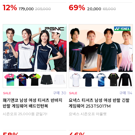
12%
69%
179,000
205,000
20,000
65,000
구매
30
구매
114
패기앤코 남성 여성 티셔츠 반바지
요넥스 티셔츠 남성 여성 반팔 긴팔
반팔 게임웨어 배드민턴복
게임웨어 253TS017M
시즌오프 25,000원 균일가!
요넥스 시즌오프 아울렛