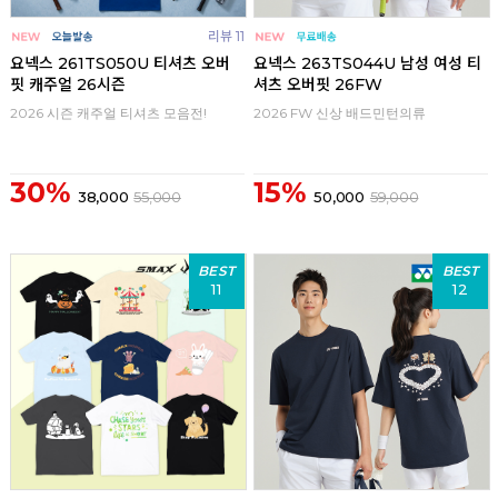
리뷰 11
요넥스 261TS050U 티셔츠 오버
요넥스 263TS044U 남성 여성 티
핏 캐주얼 26시즌
셔츠 오버핏 26FW
2026 시즌 캐주얼 티셔츠 모음전!
2026 FW 신상 배드민턴의류
30%
15%
38,000
55,000
50,000
59,000
BEST
BEST
11
12