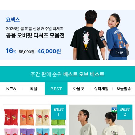
4/18
NEW
확딜
BEST
아울렛
슈퍼세일
오늘발송
BEST
BEST
1
2