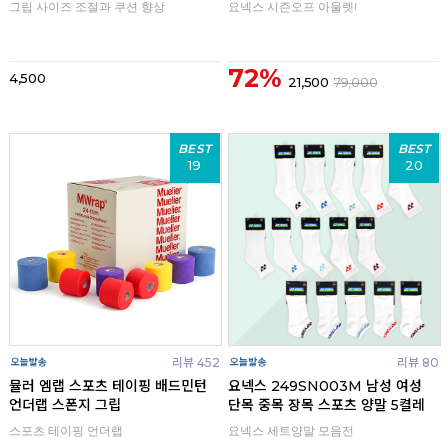
그립 사이즈 조절과 쿠션 향상
요넥스 시즌오프 아울렛!
72%
4,500
21,500
79,000
BEST
BEST
19
20
리뷰 452
리뷰 80
뮬러 엠랩 스포츠 테이핑 배드민턴
요넥스 249SN003M 남성 여성
언더랩 스폰지 그립
단목 중목 장목 스포츠 양말 5켤레
스포츠 테이핑 언더랩
요넥스 세트양말 모음전