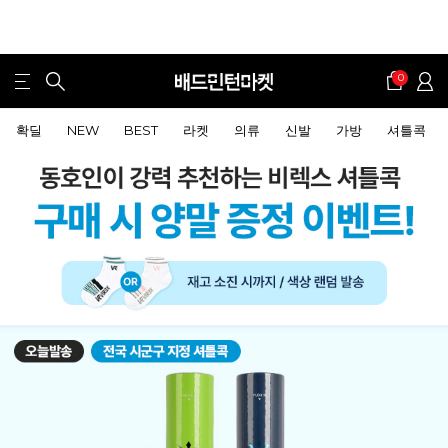
0
확딜
NEW
BEST
라켓
의류
신발
가방
셔틀콕