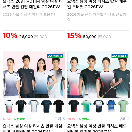
요넥스 269TR011M 남성 여성 티
요넥스 남성 여성 티셔츠 반팔 캐주
셔츠 반팔 긴팔 데일리 2026FW
얼 오버핏 2026FW
2026 가을 신상 기획의류 모음전!
2026 가을 신상 캐주얼 티셔츠 균일가
전!
10%
15%
26,000
29,000
50,000
59,000
구매
3
구매
2
요넥스 남성 여성 티셔츠 반팔 게임
요넥스 남성 여성 반팔 티셔츠 배드
웨어 배드민턴복 2026FW
민턴복 경기복 2026FW