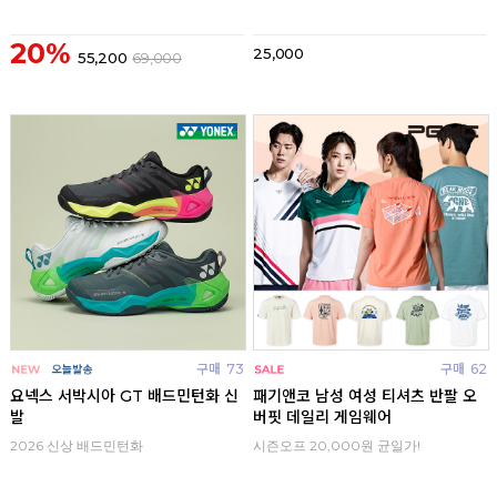
20%
25,000
55,200
69,000
구매
73
구매
62
요넥스 서박시아 GT 배드민턴화 신
패기앤코 남성 여성 티셔츠 반팔 오
발
버핏 데일리 게임웨어
2026 신상 배드민턴화
시즌오프 20,000원 균일가!