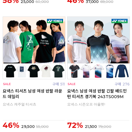
58%
46%
25,000
60,000
37,000
69,000
구매
511
구매
276
요넥스 티셔츠 남성 여성 반팔 라운
요넥스 남성 여성 반팔 긴팔 배드민
드 데일리
턴 티셔츠 경기복 243TS009M
요넥스 캐주얼 티셔츠
요넥스 시즌오프 아울렛!
46%
72%
29,500
55,000
21,500
79,000