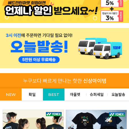
NEW
확딜
BEST
아울렛
슈퍼세일
오늘발송