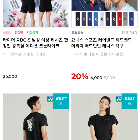
리뷰 240
라이더 RBC-5 남성 여성 티셔츠 한
요넥스 스포츠 헤어밴드 헤드밴드
정판 광복절 에디션 코튼라이크
머리띠 배드민턴 테니스 탁구
8.15 광복절 스페셜 에디션
10가지 컬러로 다양한 스타일링
20%
25,000
4,000
5,000
BEST
BEST
5
6