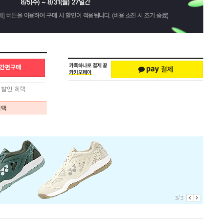
혜택
3/3