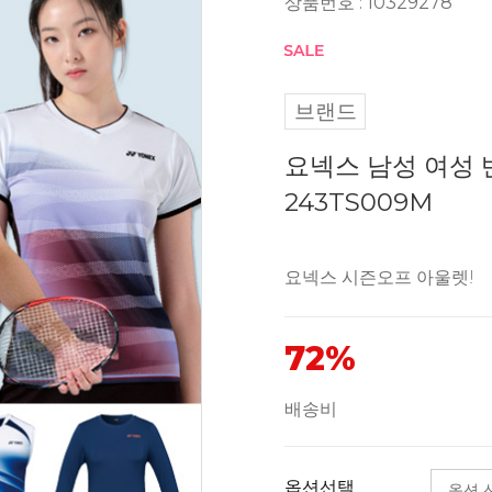
상품번호 : 10329278
브랜드
요넥스 남성 여성 
243TS009M
요넥스 시즌오프 아울렛!
72%
배송비
옵션선택