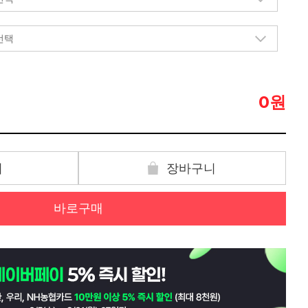
원
0
기
장바구니
바로구매