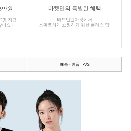
마켓만의 특별한 혜택
3만원
배드민턴마켓에서
3명 지급!
스마트하게 쇼핑하기 위한 플러스 팁!
않아요~
배송 · 반품 · A/S