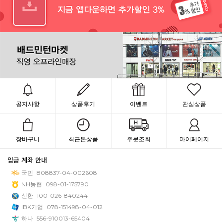
공지사항
상품후기
이벤트
관심상품
장바구니
최근본상품
주문조회
마이페이지
입금 계좌 안내
국민
808837-04-002608
NH농협
098-01-175790
신한
100-026-840244
IBK기업
078-151498-04-012
하나
556-910013-65404