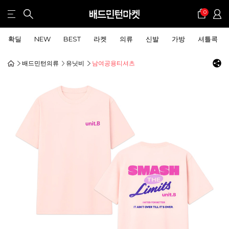
0
확딜
NEW
BEST
라켓
의류
신발
가방
셔틀콕
배드민턴의류
유닛비
남여공용티셔츠