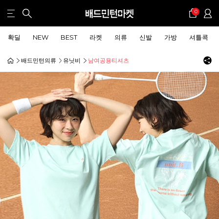
0
확딜
NEW
BEST
라켓
의류
신발
가방
셔틀콕
배드민턴의류
유닛비
남여공용티셔츠