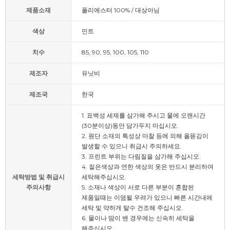
제품소재
폴리에스터 100% / 대상아님
색상
민트
치수
85, 90, 95, 100, 105, 110
제조자
유닛비
제조국
한국
1. 표백성 세제를 삼가해 주시고 물에 오랜시간
(30분이상)동안 담가두지 마십시오.
2. 원단 소재의 특성상 마찰 등에 의해 올뜯김이
발생할 수 있으니 취급시 주의하세요.
3. 프린트 부위는 다림질을 삼가해 주십시오.
4. 짙은색상과 연한 색상의 옷은 반드시 분리하여
세탁방법 및 취급시
세탁해주십시오.
주의사항
5. 소재나 색상이 서로 다른 부분이 혼합된
제품일때는 이염될 우려가 있으니 빠른 시간내에
세탁 및 약하게 탈수 건조해 주십시오.
6. 물이나 땀이 밴 경우에는 신속히 세탁을
해주십시오.