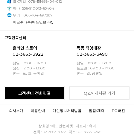
IBK기업
078-151498-04-012
하나
556-910013-65404
우리
1005-104-697287
예금주 : (주)배드민턴마켓
고객만족센터
온라인 스토어
목동 직영매장
02-3663-3922
02-3663-3490
평일 : 10:00 ~ 16:00
평일 : 09:00 ~ 18:00
점심 : 12:00 ~ 13:00
토요일 : 09:00 ~ 17:00
휴무 : 토, 일, 공휴일
휴무 : 일, 공휴일
고객센터 전화연결
Q&A 게시판 가기
회사소개
이용안내
개인정보처리방침
입점/제휴
PC 버전
상호명 : 배드민턴마켓 대표자 : 유미
전화 : 02-3663-3922 팩스 : 02-3663-3245