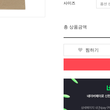
사이즈
총 상품금액
찜하기