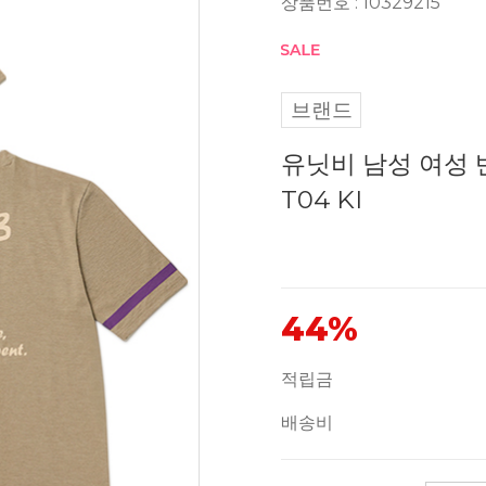
상품번호 : 10329215
브랜드
유닛비 남성 여성 반
T04 KI
44%
적립금
배송비