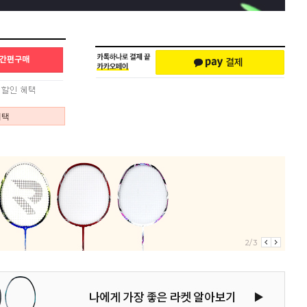
혜택
3/3