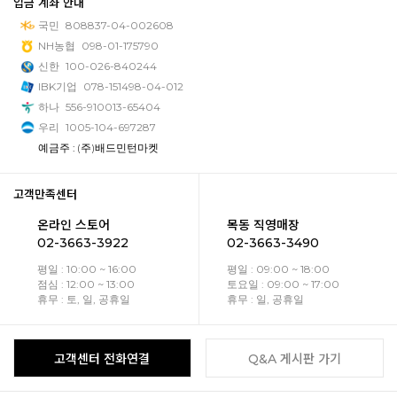
입금 계좌 안내
국민
808837-04-002608
NH농협
098-01-175790
신한
100-026-840244
IBK기업
078-151498-04-012
하나
556-910013-65404
우리
1005-104-697287
예금주 : (주)배드민턴마켓
고객만족센터
온라인 스토어
목동 직영매장
02-3663-3922
02-3663-3490
평일 : 10:00 ~ 16:00
평일 : 09:00 ~ 18:00
점심 : 12:00 ~ 13:00
토요일 : 09:00 ~ 17:00
휴무 : 토, 일, 공휴일
휴무 : 일, 공휴일
고객센터 전화연결
Q&A 게시판 가기