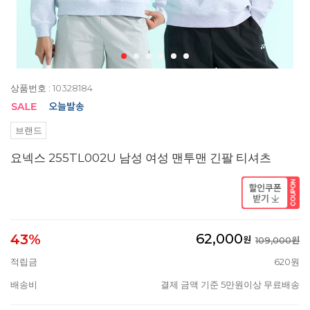
상품번호 : 10328184
브랜드
요넥스 255TL002U 남성 여성 맨투맨 긴팔 티셔츠
62,000
43%
원
109,000원
적립금
620원
배송비
결제 금액 기준 5만원이상 무료배송