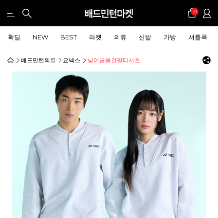
0
확딜
NEW
BEST
라켓
의류
신발
가방
셔틀콕
배드민턴의류
요넥스
남여공용긴팔티셔츠