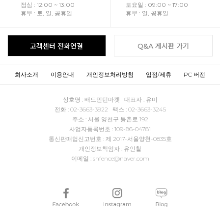
점심 : 12:00 ~ 13:00
토요일 : 09:00 ~ 17:00
휴무 : 토, 일, 공휴일
휴무 : 일, 공휴일
고객센터 전화연결
Q&A 게시판 가기
회사소개
이용안내
개인정보처리방침
입점/제휴
PC 버전
상호명 : 배드민턴마켓 대표자 : 유미
전화 : 02-3663-3922 팩스 : 02-3663-3245
주소 : 서울 양천구 등촌로 192
사업자등록번호 : 109-86-04781
통신판매업신고번호 : 제 2017-서울양천-0835호
개인정보책임자 : 유인철
이메일 : shfence@naver.com