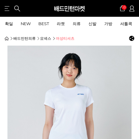
0
확딜
NEW
BEST
라켓
의류
신발
가방
셔틀콕
배드민턴의류
요넥스
여성티셔츠