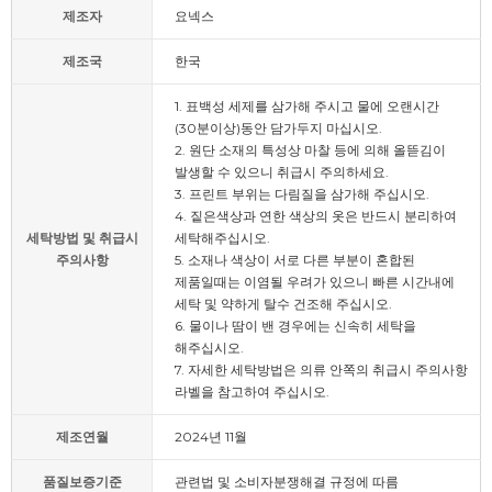
제조자
요넥스
제조국
한국
1. 표백성 세제를 삼가해 주시고 물에 오랜시간
(30분이상)동안 담가두지 마십시오.
2. 원단 소재의 특성상 마찰 등에 의해 올뜯김이
발생할 수 있으니 취급시 주의하세요.
3. 프린트 부위는 다림질을 삼가해 주십시오.
4. 짙은색상과 연한 색상의 옷은 반드시 분리하여
세탁방법 및 취급시
세탁해주십시오.
주의사항
5. 소재나 색상이 서로 다른 부분이 혼합된
제품일때는 이염될 우려가 있으니 빠른 시간내에
세탁 및 약하게 탈수 건조해 주십시오.
6. 물이나 땀이 밴 경우에는 신속히 세탁을
해주십시오.
7. 자세한 세탁방법은 의류 안쪽의 취급시 주의사항
라벨을 참고하여 주십시오.
제조연월
2024년 11월
품질보증기준
관련법 및 소비자분쟁해결 규정에 따름