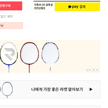
혜택
2/3