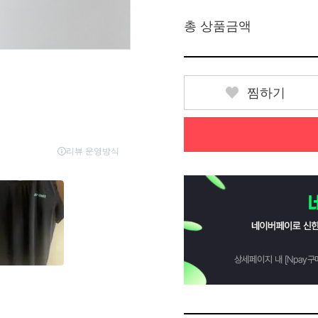
총 상품금액
찜하기