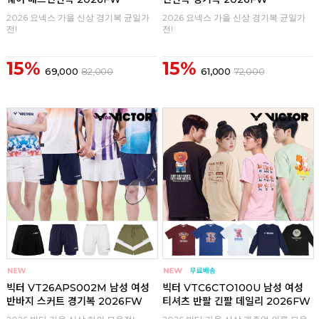
2026 요넥스 가을 신상 경기복 균일가
2026 요넥스 가을 신상 경기복 균일가
전!
전!
15%
15%
69,000
82,000
61,000
72,000
구매
0
구매
0
빅터 VT26APS002M 남성 여성
빅터 VTC6CTO100U 남성 여성
반바지 스커트 경기복 2026FW
티셔츠 반팔 긴팔 데일리 2026FW