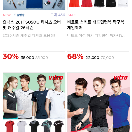
구매
456
구매
0
요넥스 261TS050U 티셔츠 오버
비트로 스커트 배드민턴복 탁구복
핏 캐주얼 26시즌
게임웨어
2026 시즌 캐주얼 티셔츠 모음전!
비트로 여성 하의 기간한정 특가세일!
30%
68%
38,000
55,000
22,000
70,000