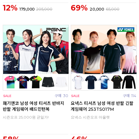
12%
69%
179,000
205,000
20,000
65,000
구매
30
구매
114
패기앤코 남성 여성 티셔츠 반바지
요넥스 티셔츠 남성 여성 반팔 긴팔
반팔 게임웨어 배드민턴복
게임웨어 253TS017M
시즌오프 25,000원 균일가!
요넥스 시즌오프 아울렛