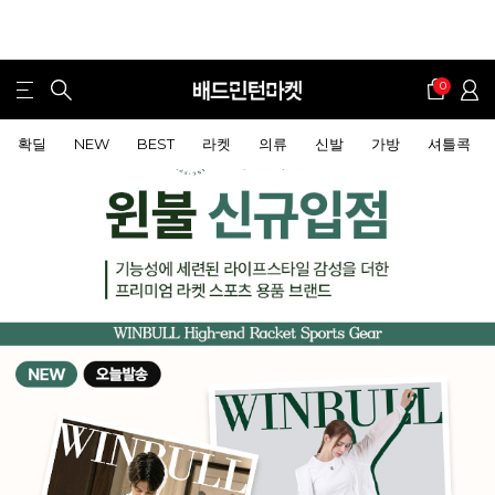
0
확딜
NEW
BEST
라켓
의류
신발
가방
셔틀콕