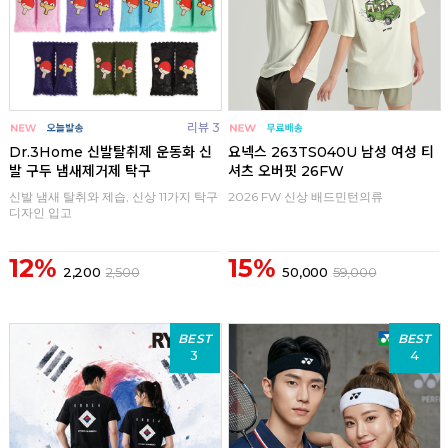
리뷰 3
Dr.3Home 신발탈취제 운동화 신
요넥스 263TS040U 남성 여성 티
발 구두 냄새제거제 탁구
셔츠 오버핏 26FW
신발 냄새 탈취와 제습, 신상 11가지 탁구
2026 FW 신상 배드민턴의류
디자인 입고
12%
15%
2,200
2,500
50,000
59,000
BEST
BEST
3
4