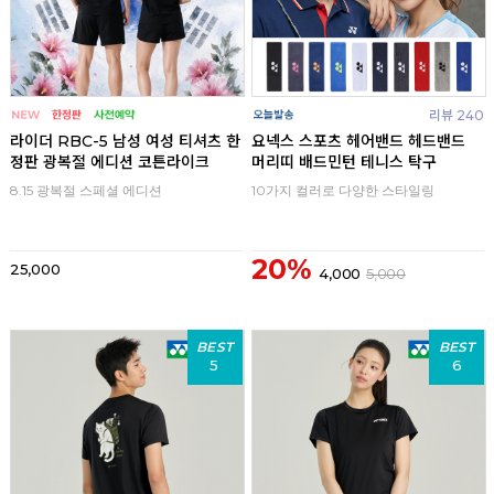
리뷰 240
라이더 RBC-5 남성 여성 티셔츠 한
요넥스 스포츠 헤어밴드 헤드밴드
정판 광복절 에디션 코튼라이크
머리띠 배드민턴 테니스 탁구
8.15 광복절 스페셜 에디션
10가지 컬러로 다양한 스타일링
20%
25,000
4,000
5,000
BEST
BEST
5
6