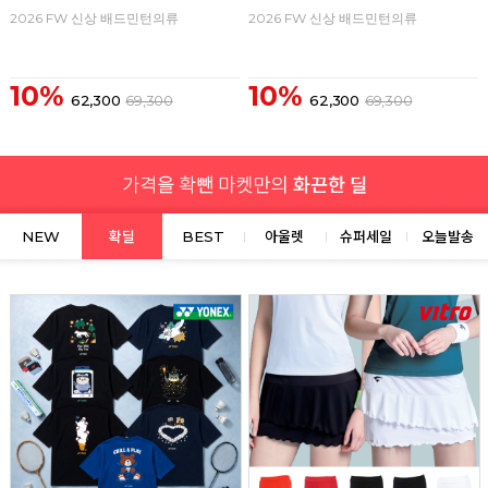
2026 FW 신상 배드민턴의류
2026 FW 신상 배드민턴의류
10%
10%
62,300
69,300
62,300
69,300
NEW
확딜
BEST
아울렛
슈퍼세일
오늘발송