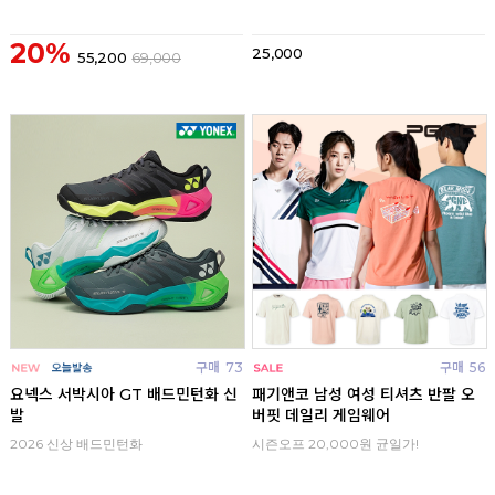
20%
25,000
55,200
69,000
구매
73
구매
56
요넥스 서박시아 GT 배드민턴화 신
패기앤코 남성 여성 티셔츠 반팔 오
발
버핏 데일리 게임웨어
2026 신상 배드민턴화
시즌오프 20,000원 균일가!