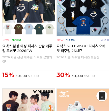
리뷰 11
요넥스 남성 여성 티셔츠 반팔 캐주
요넥스 261TS050U 티셔츠 오버
얼 오버핏 2026FW
핏 캐주얼 26시즌
2026 가을 신상 캐주얼 티셔츠 균일가
2026 시즌 캐주얼 티셔츠 모음전!
전!
15%
30%
50,000
59,000
38,000
55,000