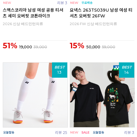
리뷰 3
스맥스코리아 남성 여성 공용 티셔
요넥스 263TS039U 남성 여성 티
츠 세미 오버핏 코튼라이크
셔츠 오버핏 26FW
2026 신상 배드민턴의류
2026 FW 신상 배드민턴의류
51%
15%
19,000
39,000
50,000
59,000
BEST
BEST
13
14
리뷰 25
리뷰 3