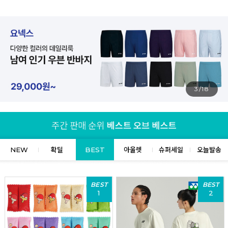
4/18
NEW
확딜
BEST
아울렛
슈퍼세일
오늘발송
BEST
BEST
1
2