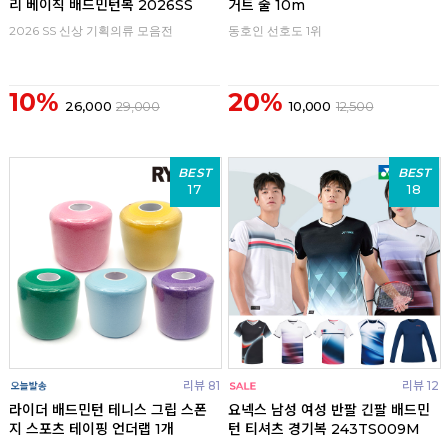
리 베이직 배드민턴복 2026SS
거트 줄 10m
2026 SS 신상 기획의류 모음전
동호인 선호도 1위
10%
20%
26,000
29,000
10,000
12,500
BEST
BEST
17
18
리뷰 81
리뷰 12
라이더 배드민턴 테니스 그립 스폰
요넥스 남성 여성 반팔 긴팔 배드민
지 스포츠 테이핑 언더랩 1개
턴 티셔츠 경기복 243TS009M