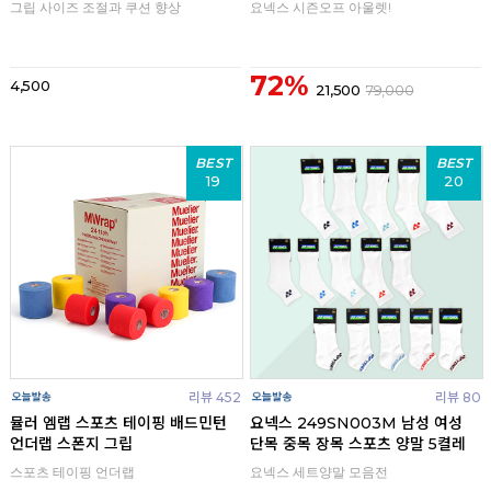
그립 사이즈 조절과 쿠션 향상
요넥스 시즌오프 아울렛!
72%
4,500
21,500
79,000
BEST
BEST
19
20
리뷰 452
리뷰 80
뮬러 엠랩 스포츠 테이핑 배드민턴
요넥스 249SN003M 남성 여성
언더랩 스폰지 그립
단목 중목 장목 스포츠 양말 5켤레
스포츠 테이핑 언더랩
요넥스 세트양말 모음전