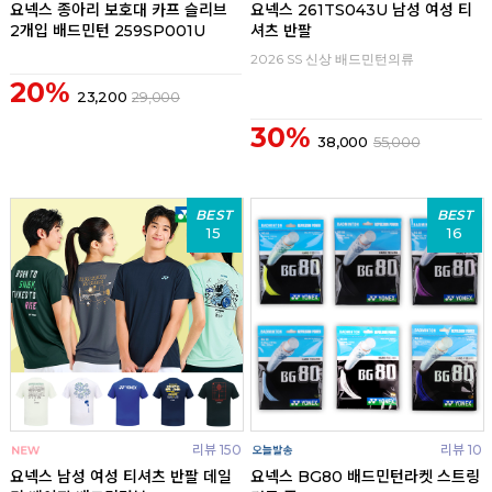
요넥스 종아리 보호대 카프 슬리브
요넥스 261TS043U 남성 여성 티
2개입 배드민턴 259SP001U
셔츠 반팔
2026 SS 신상 배드민턴의류
20%
23,200
29,000
30%
38,000
55,000
BEST
BEST
15
16
리뷰 150
리뷰 10
요넥스 남성 여성 티셔츠 반팔 데일
요넥스 BG80 배드민턴라켓 스트링