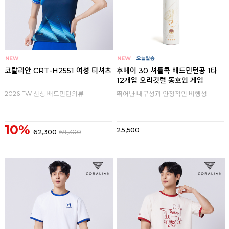
코랄리안 CRT-H2551 여성 티셔츠
후메이 30 셔틀콕 배드민턴공 1타
12개입 오리깃털 동호인 게임
2026 FW 신상 배드민턴의류
뛰어난 내구성과 안정적인 비행성
10%
25,500
62,300
69,300