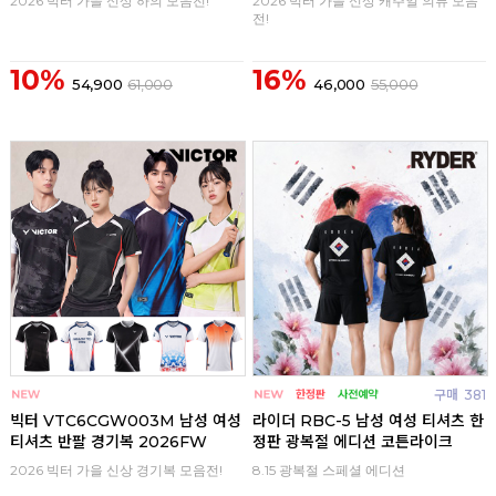
2026 빅터 가을 신상 하의 모음전!
2026 빅터 가을 신상 캐주얼 의류 모음
전!
10%
16%
54,900
61,000
46,000
55,000
구매
0
구매
381
빅터 VTC6CGW003M 남성 여성
라이더 RBC-5 남성 여성 티셔츠 한
티셔츠 반팔 경기복 2026FW
정판 광복절 에디션 코튼라이크
2026 빅터 가을 신상 경기복 모음전!
8.15 광복절 스페셜 에디션