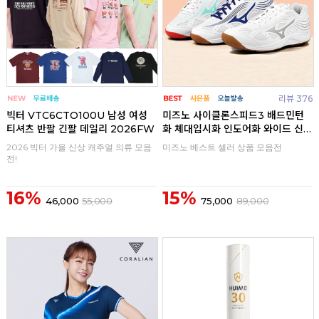
리뷰 376
빅터 VTC6CTO100U 남성 여성
미즈노 사이클론스피드3 배드민턴
티셔츠 반팔 긴팔 데일리 2026FW
화 체대입시화 인도어화 와이드 신
발
2026 빅터 가을 신상 캐주얼 의류 모음
미즈노 베스트 셀러 상품 모음전
전!
16%
15%
46,000
55,000
75,000
89,000