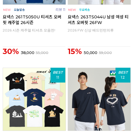
리뷰 11
요넥스 261TS050U 티셔츠 오버
요넥스 263TS044U 남성 여성 티
핏 캐주얼 26시즌
셔츠 오버핏 26FW
2026 시즌 캐주얼 티셔츠 모음전!
2026 FW 신상 배드민턴의류
30%
15%
38,000
55,000
50,000
59,000
BEST
BEST
11
12