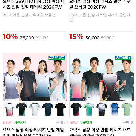
요넥스 269TR011M 남성 여성 티
요넥스 남성 여성 티셔츠 반팔 캐주
셔츠 반팔 긴팔 데일리 2026FW
얼 오버핏 2026FW
2026 가을 신상 기획의류 모음전!
2026 가을 신상 캐주얼 티셔츠 균일가
전!
10%
15%
26,000
29,000
50,000
59,000
구매
3
구매
2
요넥스 남성 여성 티셔츠 반팔 게임
요넥스 남성 여성 반팔 티셔츠 배드
웨어 배드민턴복 2026FW
민턴복 경기복 2026FW