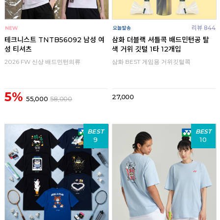
리뷰 844
테크니스트 TNTB56092 남성 여
삼화 더블랙 셔틀콕 배드민턴공 탈
성 티셔츠
색 거위 깃털 1타 12개입
2026 FW 신상 배드민턴의류
삼화 BEST 게임용 거위깃털콕
5%
27,000
55,000
58,000
BEST
BEST
9
10