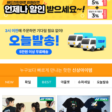
NEW
확딜
BEST
아울렛
슈퍼세일
오늘발송