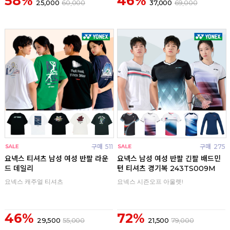
58%
46%
25,000
60,000
37,000
69,000
구매
511
구매
275
요넥스 티셔츠 남성 여성 반팔 라운
요넥스 남성 여성 반팔 긴팔 배드민
드 데일리
턴 티셔츠 경기복 243TS009M
요넥스 캐주얼 티셔츠
요넥스 시즌오프 아울렛!
46%
72%
29,500
55,000
21,500
79,000