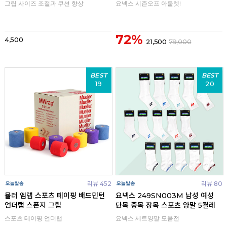
그립 사이즈 조절과 쿠션 향상
요넥스 시즌오프 아울렛!
72%
4,500
21,500
79,000
BEST
BEST
19
20
리뷰 452
리뷰 80
뮬러 엠랩 스포츠 테이핑 배드민턴
요넥스 249SN003M 남성 여성
언더랩 스폰지 그립
단목 중목 장목 스포츠 양말 5켤레
스포츠 테이핑 언더랩
요넥스 세트양말 모음전