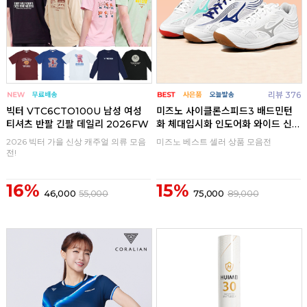
리뷰 376
빅터 VTC6CTO100U 남성 여성
미즈노 사이클론스피드3 배드민턴
티셔츠 반팔 긴팔 데일리 2026FW
화 체대입시화 인도어화 와이드 신
발
2026 빅터 가을 신상 캐주얼 의류 모음
미즈노 베스트 셀러 상품 모음전
전!
16%
15%
46,000
55,000
75,000
89,000