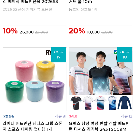
리 베이직 배드민턴복 2026SS
거트 줄 10m
2026 SS 신상 기획의류 모음전
동호인 선호도 1위
10%
20%
26,000
29,000
10,000
12,500
BEST
BEST
17
18
리뷰 81
리뷰 12
라이더 배드민턴 테니스 그립 스폰
요넥스 남성 여성 반팔 긴팔 배드민
지 스포츠 테이핑 언더랩 1개
턴 티셔츠 경기복 243TS009M