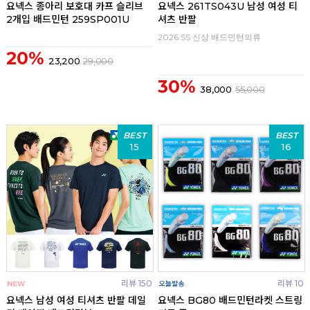
요넥스 종아리 보호대 카프 슬리브
요넥스 261TS043U 남성 여성 티
2개입 배드민턴 259SP001U
셔츠 반팔
2026 SS 신상 배드민턴의류
20%
23,200
29,000
30%
38,000
55,000
BEST
BEST
15
16
리뷰 150
리뷰 10
요넥스 남성 여성 티셔츠 반팔 데일
요넥스 BG80 배드민턴라켓 스트링