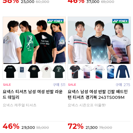
58%
46%
25,000
60,000
37,000
69,000
구매
511
구매
275
요넥스 티셔츠 남성 여성 반팔 라운
요넥스 남성 여성 반팔 긴팔 배드민
드 데일리
턴 티셔츠 경기복 243TS009M
요넥스 캐주얼 티셔츠
요넥스 시즌오프 아울렛!
46%
72%
29,500
55,000
21,500
79,000