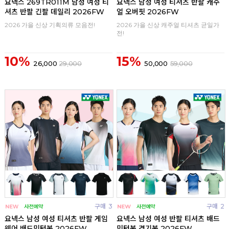
요넥스 269TR011M 남성 여성 티
요넥스 남성 여성 티셔츠 반팔 캐주
셔츠 반팔 긴팔 데일리 2026FW
얼 오버핏 2026FW
2026 가을 신상 기획의류 모음전!
2026 가을 신상 캐주얼 티셔츠 균일가
전!
10%
15%
26,000
29,000
50,000
59,000
구매
3
구매
2
요넥스 남성 여성 티셔츠 반팔 게임
요넥스 남성 여성 반팔 티셔츠 배드
웨어 배드민턴복 2026FW
민턴복 경기복 2026FW