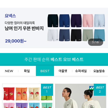
4/18
NEW
확딜
BEST
아울렛
슈퍼세일
오늘발송
BEST
BEST
1
2