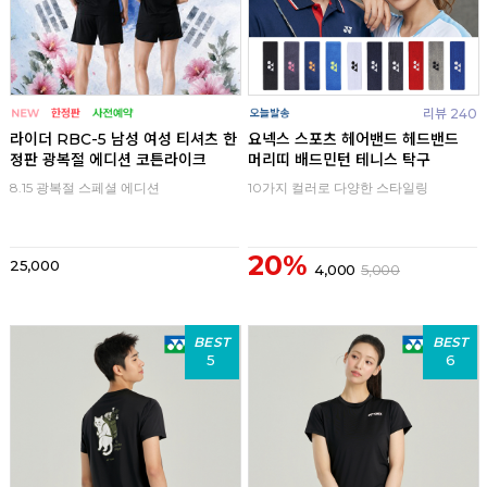
리뷰 240
라이더 RBC-5 남성 여성 티셔츠 한
요넥스 스포츠 헤어밴드 헤드밴드
정판 광복절 에디션 코튼라이크
머리띠 배드민턴 테니스 탁구
8.15 광복절 스페셜 에디션
10가지 컬러로 다양한 스타일링
20%
25,000
4,000
5,000
BEST
BEST
5
6