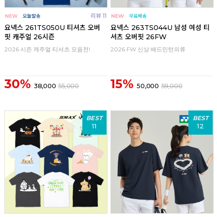
리뷰 11
요넥스 261TS050U 티셔츠 오버
요넥스 263TS044U 남성 여성 티
핏 캐주얼 26시즌
셔츠 오버핏 26FW
2026 시즌 캐주얼 티셔츠 모음전!
2026 FW 신상 배드민턴의류
30%
15%
38,000
55,000
50,000
59,000
BEST
BEST
11
12