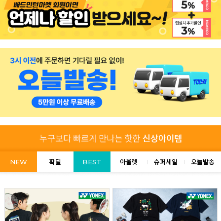
NEW
확딜
BEST
아울렛
슈퍼세일
오늘발송