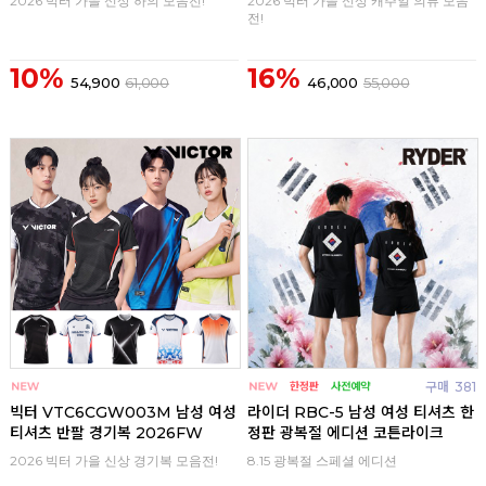
2026 빅터 가을 신상 하의 모음전!
2026 빅터 가을 신상 캐주얼 의류 모음
전!
10%
16%
54,900
61,000
46,000
55,000
구매
0
구매
381
빅터 VTC6CGW003M 남성 여성
라이더 RBC-5 남성 여성 티셔츠 한
티셔츠 반팔 경기복 2026FW
정판 광복절 에디션 코튼라이크
2026 빅터 가을 신상 경기복 모음전!
8.15 광복절 스페셜 에디션