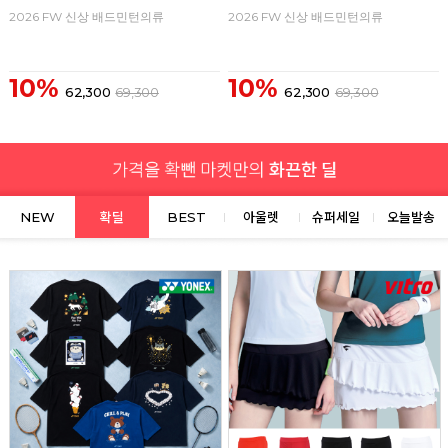
2026 FW 신상 배드민턴의류
2026 FW 신상 배드민턴의류
10%
10%
62,300
69,300
62,300
69,300
NEW
확딜
BEST
아울렛
슈퍼세일
오늘발송