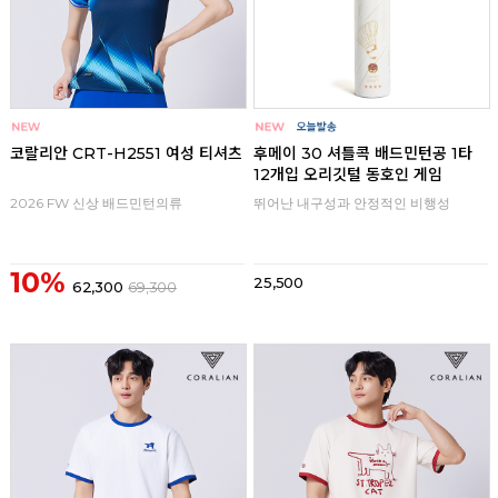
코랄리안 CRT-H2551 여성 티셔츠
후메이 30 셔틀콕 배드민턴공 1타
12개입 오리깃털 동호인 게임
2026 FW 신상 배드민턴의류
뛰어난 내구성과 안정적인 비행성
10%
25,500
62,300
69,300