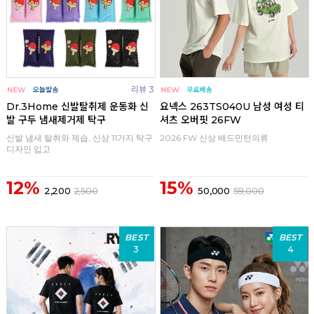
리뷰 3
Dr.3Home 신발탈취제 운동화 신
요넥스 263TS040U 남성 여성 티
발 구두 냄새제거제 탁구
셔츠 오버핏 26FW
신발 냄새 탈취와 제습, 신상 11가지 탁구
2026 FW 신상 배드민턴의류
디자인 입고
12%
15%
2,200
2,500
50,000
59,000
BEST
BEST
3
4