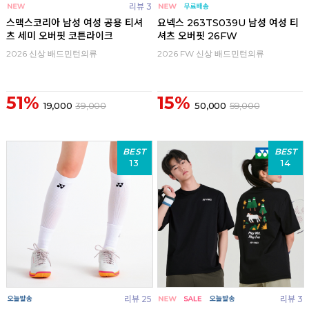
리뷰 3
스맥스코리아 남성 여성 공용 티셔
요넥스 263TS039U 남성 여성 티
츠 세미 오버핏 코튼라이크
셔츠 오버핏 26FW
2026 신상 배드민턴의류
2026 FW 신상 배드민턴의류
51%
15%
19,000
39,000
50,000
59,000
BEST
BEST
13
14
리뷰 25
리뷰 3