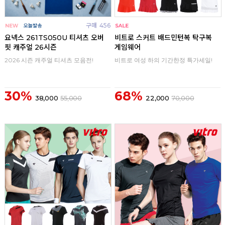
구매
456
구매
0
요넥스 261TS050U 티셔츠 오버
비트로 스커트 배드민턴복 탁구복
핏 캐주얼 26시즌
게임웨어
2026 시즌 캐주얼 티셔츠 모음전!
비트로 여성 하의 기간한정 특가세일!
30%
68%
38,000
55,000
22,000
70,000