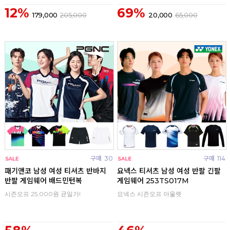
12%
69%
179,000
205,000
20,000
65,000
구매
30
구매
114
패기앤코 남성 여성 티셔츠 반바지
요넥스 티셔츠 남성 여성 반팔 긴팔
반팔 게임웨어 배드민턴복
게임웨어 253TS017M
시즌오프 25,000원 균일가!
요넥스 시즌오프 아울렛