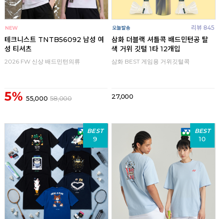
리뷰 845
테크니스트 TNTB56092 남성 여
삼화 더블랙 셔틀콕 배드민턴공 탈
성 티셔츠
색 거위 깃털 1타 12개입
2026 FW 신상 배드민턴의류
삼화 BEST 게임용 거위깃털콕
5%
27,000
55,000
58,000
BEST
BEST
9
10