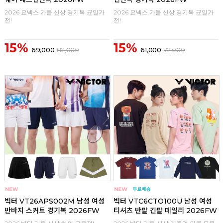
2026 요넥스 가을 신상 경기복 균일가
2026 요넥스 가을 신상 경기복 균일가
전!
전!
15%
15%
69,000
82,000
61,000
72,000
구매
0
구매
0
빅터 VT26APS002M 남성 여성
빅터 VTC6CTO100U 남성 여성
반바지 스커트 경기복 2026FW
티셔츠 반팔 긴팔 데일리 2026FW