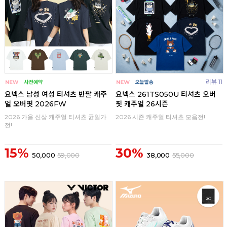
리뷰 11
요넥스 남성 여성 티셔츠 반팔 캐주
요넥스 261TS050U 티셔츠 오버
얼 오버핏 2026FW
핏 캐주얼 26시즌
2026 가을 신상 캐주얼 티셔츠 균일가
2026 시즌 캐주얼 티셔츠 모음전!
전!
15%
30%
50,000
59,000
38,000
55,000