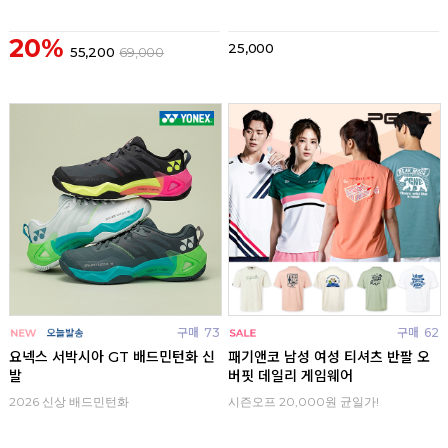
20%
25,000
55,200
69,000
구매
73
구매
62
요넥스 서박시아 GT 배드민턴화 신
패기앤코 남성 여성 티셔츠 반팔 오
발
버핏 데일리 게임웨어
2026 신상 배드민턴화
시즌오프 20,000원 균일가!