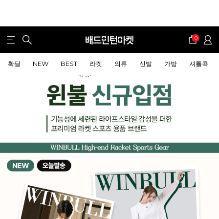
0
확딜
NEW
BEST
라켓
의류
신발
가방
셔틀콕