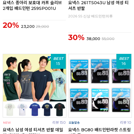
요넥스 종아리 보호대 카프 슬리브
요넥스 261TS043U 남성 여성 티
2개입 배드민턴 259SP001U
셔츠 반팔
2026 SS 신상 배드민턴의류
20%
23,200
29,000
30%
38,000
55,000
BEST
BEST
15
16
리뷰 150
리뷰 10
요넥스 남성 여성 티셔츠 반팔 데일
요넥스 BG80 배드민턴라켓 스트링