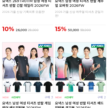
요넥스 269TR011M 남성 여성 티
요넥스 남성 여성 티셔츠 반팔 캐주
셔츠 반팔 긴팔 데일리 2026FW
얼 오버핏 2026FW
2026 가을 신상 기획의류 모음전!
2026 가을 신상 캐주얼 티셔츠 균일가
전!
10%
15%
26,000
29,000
50,000
59,000
구매
3
구매
2
요넥스 남성 여성 티셔츠 반팔 게임
요넥스 남성 여성 반팔 티셔츠 배드
웨어 배드민턴복 2026FW
민턴복 경기복 2026FW