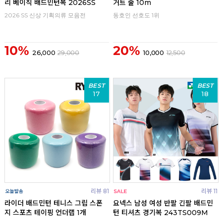
리 베이직 배드민턴복 2026SS
거트 줄 10m
2026 SS 신상 기획의류 모음전
동호인 선호도 1위
10%
20%
26,000
29,000
10,000
12,500
BEST
BEST
17
18
리뷰 81
리뷰 11
라이더 배드민턴 테니스 그립 스폰
요넥스 남성 여성 반팔 긴팔 배드민
지 스포츠 테이핑 언더랩 1개
턴 티셔츠 경기복 243TS009M