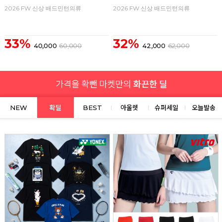
2026 FW 신상 배드민턴의류
2026 FW 신상 배드민턴의류
33%
32%
40,000
60,000
42,000
62,000
NEW
확딜
BEST
아울렛
슈퍼세일
오늘발송