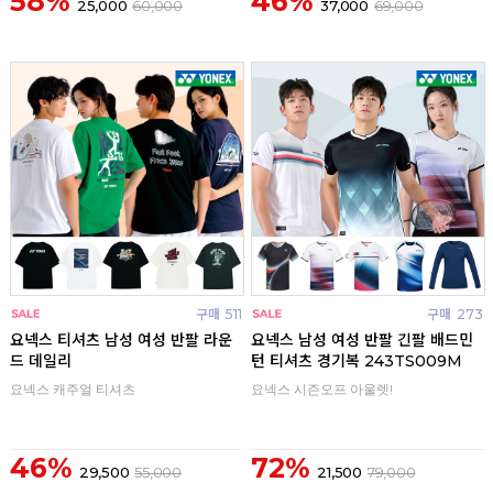
58%
46%
25,000
60,000
37,000
69,000
구매
511
구매
273
요넥스 티셔츠 남성 여성 반팔 라운
요넥스 남성 여성 반팔 긴팔 배드민
드 데일리
턴 티셔츠 경기복 243TS009M
요넥스 캐주얼 티셔츠
요넥스 시즌오프 아울렛!
46%
72%
29,500
55,000
21,500
79,000