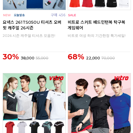
구매
456
구매
0
요넥스 261TS050U 티셔츠 오버
비트로 스커트 배드민턴복 탁구복
핏 캐주얼 26시즌
게임웨어
2026 시즌 캐주얼 티셔츠 모음전!
비트로 여성 하의 기간한정 특가세일!
30%
68%
38,000
55,000
22,000
70,000