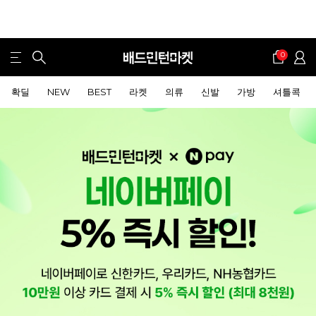
0
확딜
NEW
BEST
라켓
의류
신발
가방
셔틀콕