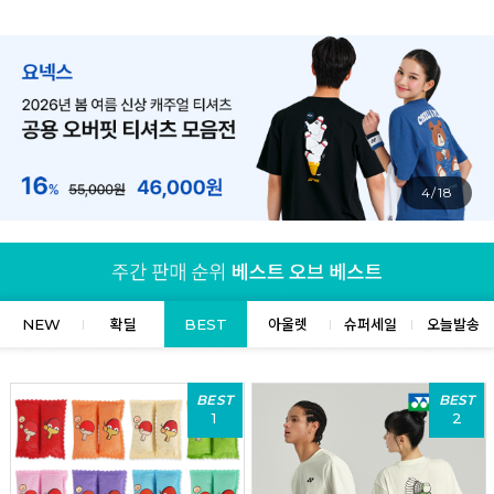
4/18
NEW
확딜
BEST
아울렛
슈퍼세일
오늘발송
BEST
BEST
1
2