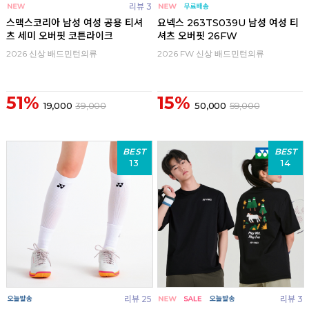
리뷰 3
스맥스코리아 남성 여성 공용 티셔
요넥스 263TS039U 남성 여성 티
츠 세미 오버핏 코튼라이크
셔츠 오버핏 26FW
2026 신상 배드민턴의류
2026 FW 신상 배드민턴의류
51%
15%
19,000
39,000
50,000
59,000
BEST
BEST
13
14
리뷰 25
리뷰 3