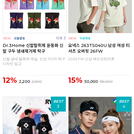
리뷰 3
Dr.3Home 신발탈취제 운동화 신
요넥스 263TS040U 남성 여성 티
발 구두 냄새제거제 탁구
셔츠 오버핏 26FW
신발 냄새 탈취와 제습, 신상 11가지 탁구
2026 FW 신상 배드민턴의류
디자인 입고
12%
15%
2,200
2,500
50,000
59,000
BEST
BEST
3
4