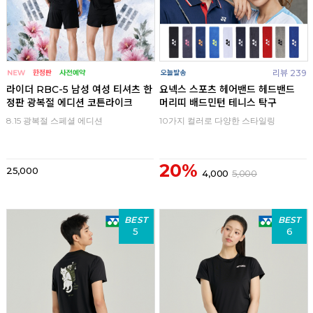
리뷰 239
라이더 RBC-5 남성 여성 티셔츠 한
요넥스 스포츠 헤어밴드 헤드밴드
정판 광복절 에디션 코튼라이크
머리띠 배드민턴 테니스 탁구
8.15 광복절 스페셜 에디션
10가지 컬러로 다양한 스타일링
20%
25,000
4,000
5,000
BEST
BEST
5
6