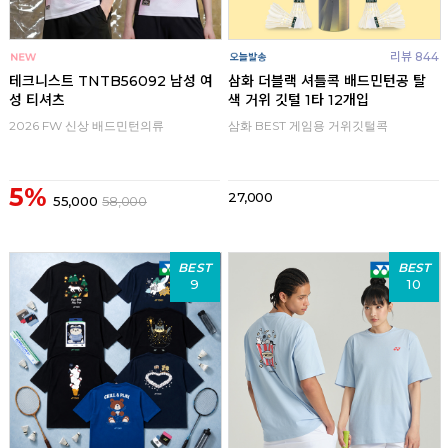
리뷰 844
테크니스트 TNTB56092 남성 여
삼화 더블랙 셔틀콕 배드민턴공 탈
성 티셔츠
색 거위 깃털 1타 12개입
2026 FW 신상 배드민턴의류
삼화 BEST 게임용 거위깃털콕
5%
27,000
55,000
58,000
BEST
BEST
9
10