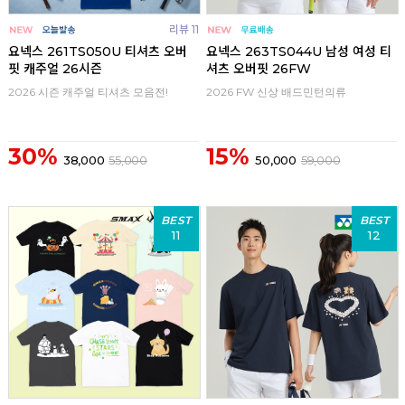
리뷰 11
요넥스 261TS050U 티셔츠 오버
요넥스 263TS044U 남성 여성 티
핏 캐주얼 26시즌
셔츠 오버핏 26FW
2026 시즌 캐주얼 티셔츠 모음전!
2026 FW 신상 배드민턴의류
30%
15%
38,000
55,000
50,000
59,000
BEST
BEST
11
12