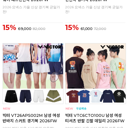
2026 요넥스 가을 신상 경기복 균일가
2026 요넥스 가을 신상 경기복 균일가
전!
전!
15%
15%
69,000
82,000
61,000
72,000
구매
0
구매
0
빅터 VT26APS002M 남성 여성
빅터 VTC6CTO100U 남성 여성
반바지 스커트 경기복 2026FW
티셔츠 반팔 긴팔 데일리 2026FW