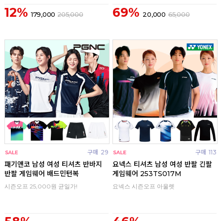
12%
69%
179,000
205,000
20,000
65,000
구매
29
구매
113
패기앤코 남성 여성 티셔츠 반바지
요넥스 티셔츠 남성 여성 반팔 긴팔
반팔 게임웨어 배드민턴복
게임웨어 253TS017M
시즌오프 25,000원 균일가!
요넥스 시즌오프 아울렛