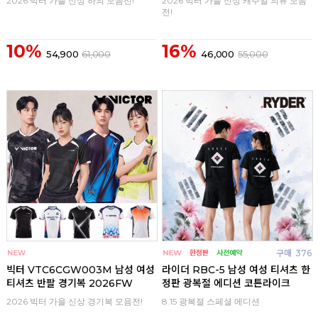
2026 빅터 가을 신상 하의 모음전!
2026 빅터 가을 신상 캐주얼 의류 모음
전!
10%
16%
54,900
61,000
46,000
55,000
구매
0
구매
376
빅터 VTC6CGW003M 남성 여성
라이더 RBC-5 남성 여성 티셔츠 한
티셔츠 반팔 경기복 2026FW
정판 광복절 에디션 코튼라이크
2026 빅터 가을 신상 경기복 모음전!
8.15 광복절 스페셜 에디션