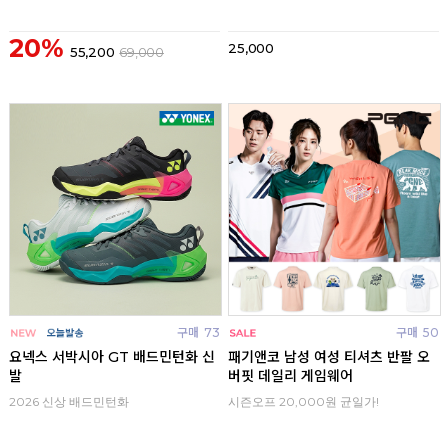
20%
25,000
55,200
69,000
구매
73
구매
50
요넥스 서박시아 GT 배드민턴화 신
패기앤코 남성 여성 티셔츠 반팔 오
발
버핏 데일리 게임웨어
2026 신상 배드민턴화
시즌오프 20,000원 균일가!