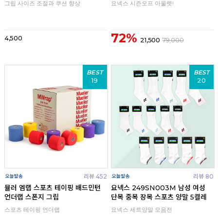
그립 사이즈 조절과 쿠션 향상
요넥스 시즌오프 아울렛!
72%
4,500
21,500
79,000
BEST
BEST
19
20
리뷰 452
리뷰 80
뮬러 엠랩 스포츠 테이핑 배드민턴
요넥스 249SN003M 남성 여성
언더랩 스폰지 그립
단목 중목 장목 스포츠 양말 5켤레
스포츠 테이핑 언더랩
요넥스 세트양말 모음전