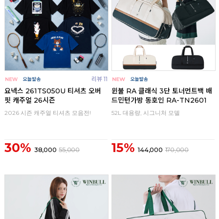
리뷰 11
요넥스 261TS050U 티셔츠 오버
윈불 RA 클래식 3단 토너먼트백 배
핏 캐주얼 26시즌
드민턴가방 동호인 RA-TN2601
2026 시즌 캐주얼 티셔츠 모음전!
52L 대용량, 시그니처 모델
30%
15%
38,000
55,000
144,000
170,000