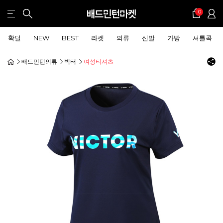
0
확딜
NEW
BEST
라켓
의류
신발
가방
셔틀콕
배드민턴의류
빅터
여성티셔츠