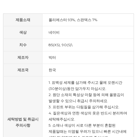
제품소재
폴리에스터 93%, 스판덱스 7%
색상
네이비
치수
85(XS), 90(S)\
제조자
빅터
제조국
한국
1. 표백성 세제를 삼가해 주시고 물에 오랜시간
(30분이상)동안 담가두지 마십시오.
2. 원단 소재의 특성상 마찰 등에 의해 올뜯김이
발생할 수 있으니 취급시 주의하세요.
3. 프린트 부위는 다림질을 삼가해 주십시오.
4. 짙은색상과 연한 색상의 옷은 반드시 분리하여
세탁방법 및 취급시
세탁해주십시오.
주의사항
5. 소재나 색상이 서로 다른 부분이 혼합된
제품일때는 이염될 우려가 있으니 빠른 시간내에