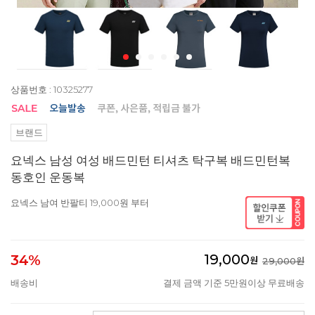
상품번호 : 10325277
브랜드
요넥스 남성 여성 배드민턴 티셔츠 탁구복 배드민턴복
동호인 운동복
요넥스 남여 반팔티 19,000원 부터
19,000
34%
원
29,000원
배송비
결제 금액 기준 5만원이상 무료배송