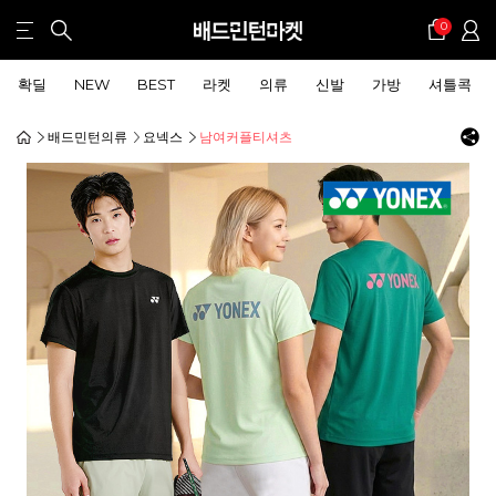
0
확딜
NEW
BEST
라켓
의류
신발
가방
셔틀콕
배드민턴의류
요넥스
남여커플티셔츠