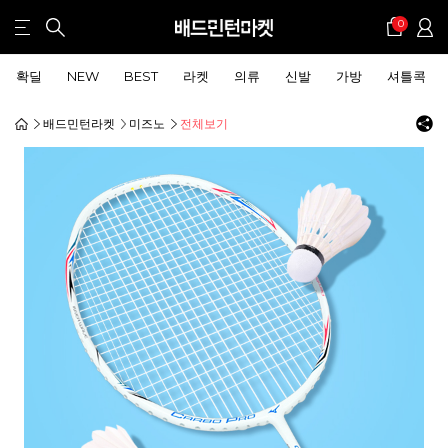
0
확딜
NEW
BEST
라켓
의류
신발
가방
셔틀콕
배드민턴라켓
미즈노
전체보기