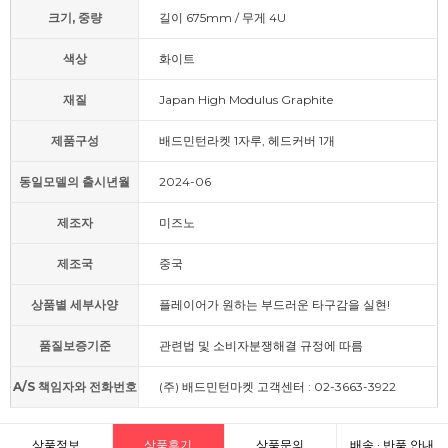
크기, 중량
길이 675mm / 무게 4U
색상
화이트
재질
Japan High Modulus Graphite
제품구성
배드민턴라켓 1자루, 헤드커버 1개
동일모델의 출시년월
2024-06
제조자
미즈노
제조국
중국
상품별 세부사양
플레이어가 원하는 부드러운 타구감을 실현!
품질보증기준
관련법 및 소비자분쟁해결 규정에 따름
A/S 책임자와 전화번호
(주) 배드민턴마켓 고객센터 : 02-3663-3922
상품정보
상품후기
상품문의
배송 · 반품 안내