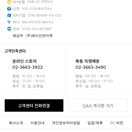
NH농협
098-01-175790
신한
100-026-840244
IBK기업
078-151498-04-012
하나
556-910013-65404
우리
1005-104-697287
예금주 : (주)배드민턴마켓
고객만족센터
온라인 스토어
목동 직영매장
02-3663-3922
02-3663-3490
평일 : 10:00 ~ 16:00
평일 : 09:00 ~ 18:00
점심 : 12:00 ~ 13:00
토요일 : 09:00 ~ 17:00
휴무 : 토, 일, 공휴일
휴무 : 일, 공휴일
고객센터 전화연결
Q&A 게시판 가기
회사소개
이용안내
개인정보처리방침
입점/제휴
PC 버전