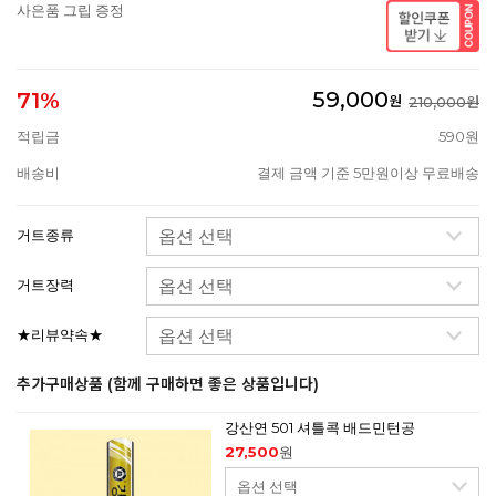
사은품 그립 증정
59,000
71%
원
210,000원
적립금
590원
배송비
결제 금액 기준 5만원이상 무료배송
거트종류
거트장력
★리뷰약속★
추가구매상품 (함께 구매하면 좋은 상품입니다)
강산연 501 셔틀콕 배드민턴공
27,500
원