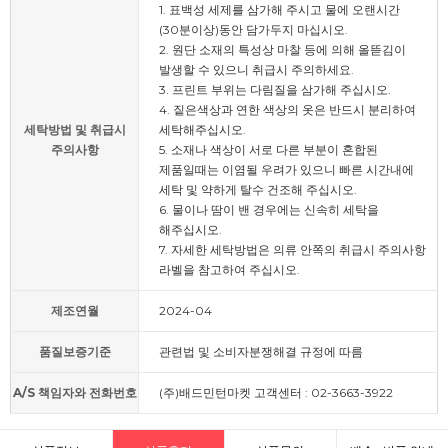
1. 표백성 세제를 삼가해 주시고 물에 오랜시간
(30분이상)동안 담가두지 마십시오.
2. 원단 소재의 특성상 마찰 등에 의해 올뜯김이
발생할 수 있으니 취급시 주의하세요.
3. 프린트 부위는 다림질을 삼가해 주십시오.
4. 짙은색상과 연한 색상의 옷은 반드시 분리하여
세탁방법 및 취급시
세탁해주십시오.
주의사항
5. 소재나 색상이 서로 다른 부분이 혼합된
제품일때는 이염될 우려가 있으니 빠른 시간내에
세탁 및 약하게 탈수 건조해 주십시오.
6. 물이나 땀이 밴 경우에는 신속히 세탁을
해주십시오.
7. 자세한 세탁방법은 의류 안쪽의 취급시 주의사항
라벨을 참고하여 주십시오.
제조연월
2024-04
품질보증기준
관련법 및 소비자분쟁해결 규정에 따름
A/S 책임자와 전화번호
(주)배드민턴마켓 고객센터 : 02-3663-3922