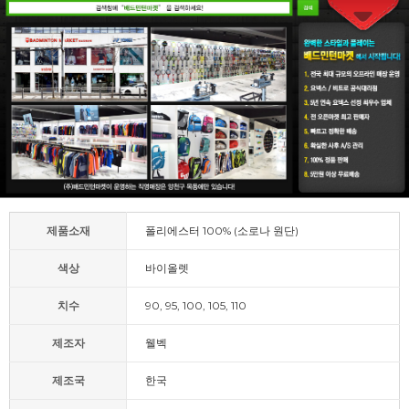
제품소재
폴리에스터 100% (소로나 원단)
색상
바이올렛
치수
90, 95, 100, 105, 110
제조자
웰벡
제조국
한국