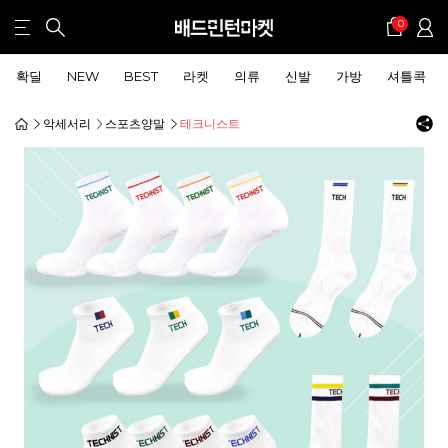
0
확딜
NEW
BEST
라켓
의류
신발
가방
셔틀콕
악세서리
스포츠양말
테크니스트