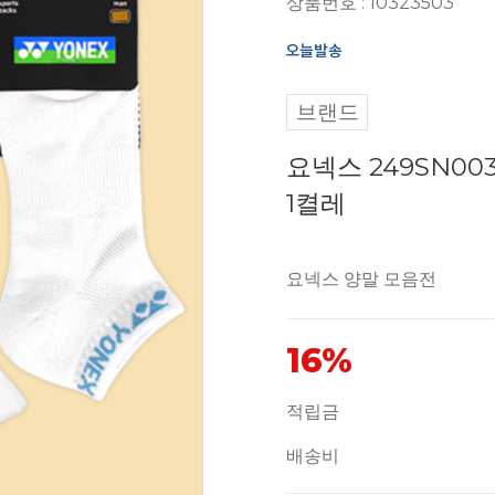
상품번호 : 10323503
브랜드
요넥스 249SN00
1켤레
요넥스 양말 모음전
16%
적립금
배송비