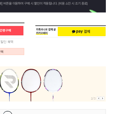
혜택
3/3