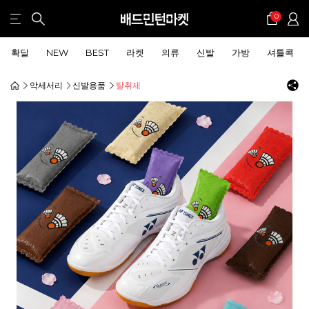
0
확딜
NEW
BEST
라켓
의류
신발
가방
셔틀콕
악세서리
신발용품
탈취제