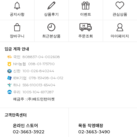
공지사항
상품후기
이벤트
관심상품
장바구니
최근본상품
주문조회
마이페이지
입금 계좌 안내
국민
808837-04-002608
NH농협
098-01-175790
신한
100-026-840244
IBK기업
078-151498-04-012
하나
556-910013-65404
우리
1005-104-697287
예금주 : (주)배드민턴마켓
고객만족센터
온라인 스토어
목동 직영매장
02-3663-3922
02-3663-3490