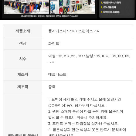
제품소재
폴리에스터 93% + 스판덱스 7%
색상
화이트
여성 : 75, 80 ,85 , 90 / 남성 : 95, 100, 105, 110, 115,
치수
120
제조자
테크니스트
제조국
중국
1. 표백성 세제를 삼가해 주시고 물에 오랜시간
(30분이상)동안 담가두지 마십시오.
2. 원단 소재의 특성상 마찰 등에 의해 올뜯김이
발생할 수 있으니 취급시 주의하세요.
3. 프린트 부위는 다림질을 삼가해 주십시오.
4. 짙은색상과 연한 색상의 옷은 반드시 분리하여
세탁방법 및 취급시
세탁해주십시오.