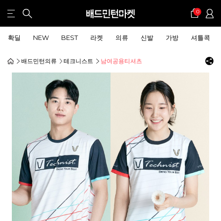
0
확딜
NEW
BEST
라켓
의류
신발
가방
셔틀콕
배드민턴의류
테크니스트
남여공용티셔츠