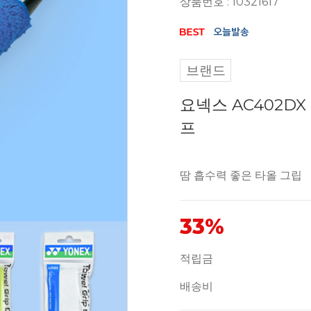
상품번호 : 10321617
브랜드
요넥스 AC402D
프
땀 흡수력 좋은 타올 그립
33%
적립금
배송비