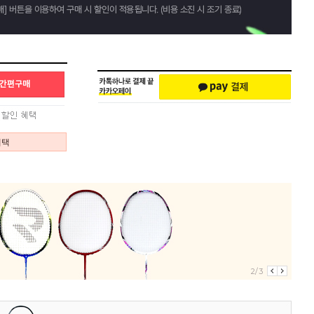
혜택
2/3