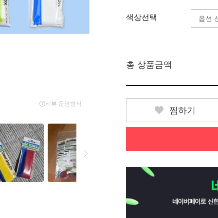
색상선택
총 상품금액
찜하기