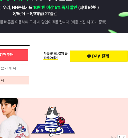
혜택
2/3