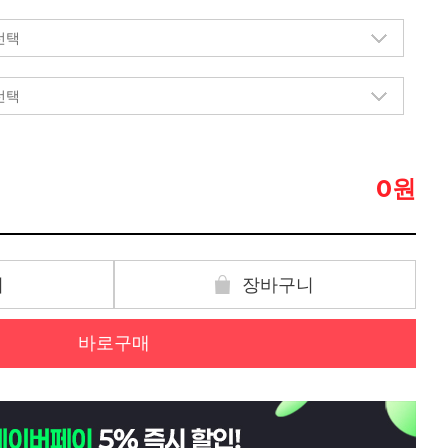
원
0
기
장바구니
바로구매