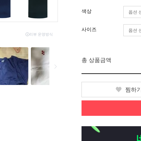
색상
사이즈
총 상품금액
찜하