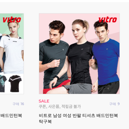
구매
0
구매
0
 여성 반바지
빅터 VTC6CTO100U 남성 여성 티셔츠
패기
반팔 긴팔 데일리 2026FW
임웨
전!
2026 빅터 가을 신상 캐주얼 의류 모음전!
시즌오