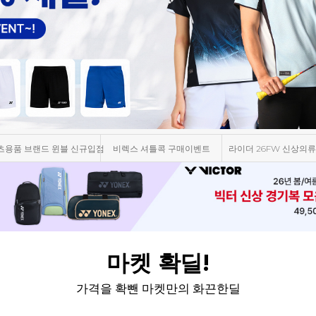
츠용품 브랜드 윈블 신규입점
비렉스 셔틀콕 구매이벤트
라이더 26FW 신상의류
마켓 확딜!
가격을 확뺀 마켓만의 화끈한딜