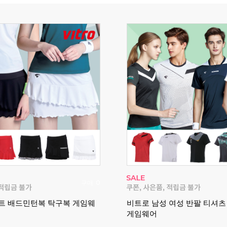
구매
2
 여성 반팔 티셔츠 배드민턴복
빅터 VT26APS002M 남성
6FW
스커트 경기복 2026FW
스 가을 신상 경기복 균일가전!
2026 빅터 가을 신상 하의 모음