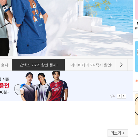
 출시!
요넥스 26SS 할인 행사!
네이버페이 5% 즉시 할인!
비트로 8
4/4