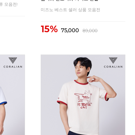
2026 FW 신상 배드민턴의류
20
10%
1
41,500
46,200