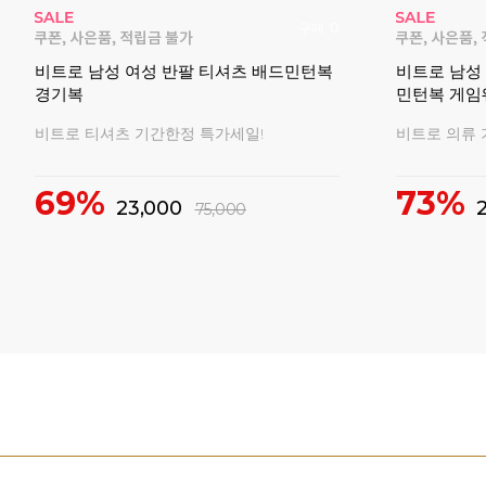
매
20
빅터 VTC6CGW003M 남성 여성 티셔츠
라이더 RBC
 오버
반팔 경기복 2026FW
광복절 에디
2026 빅터 가을 신상 경기복 모음전!
8.15 광복절
!
20%
25,000
55,200
69,000