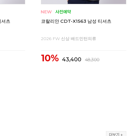
티셔츠
코랄리안 CRT-H1558 남성 티셔츠
코랄
2026 FW 신상 배드민턴의류
20
10%
1
62,300
69,300