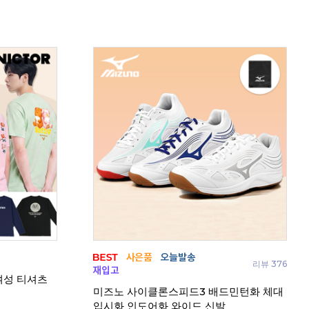
 티셔츠
코랄리안 CDT-Z1559 남성 티셔츠
코랄