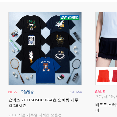
구매
3
구매
9
요넥스 남성 여성 티셔츠 반팔 게임웨어 배
요넥스 남성
민턴복
드민턴복 2026FW
경기복 202
2026 요넥스 가을 신상 경기복 균일가전!
2026 요넥