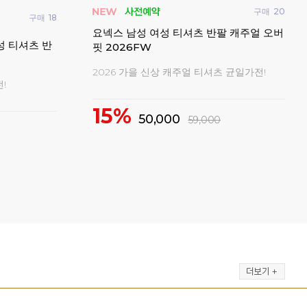
턴화 신발
패기앤코 남성 여성 티셔츠 반팔 오버핏 데
요넥
일리 게임웨어
시즌오프 20,000원 균일가!
신축
69%
3
20,000
0
65,000