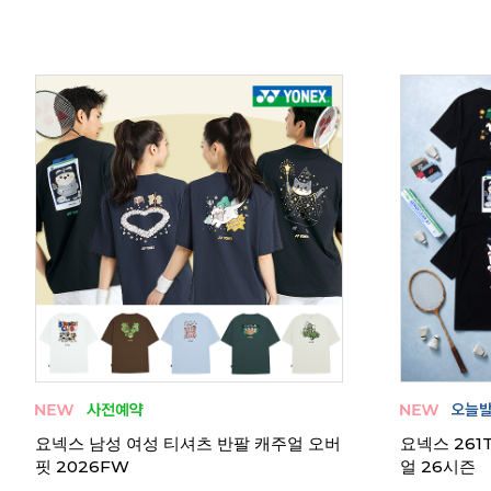
 376
코랄리안 CDT-X1562 남성 티셔츠
코랄리안 CD
 체대