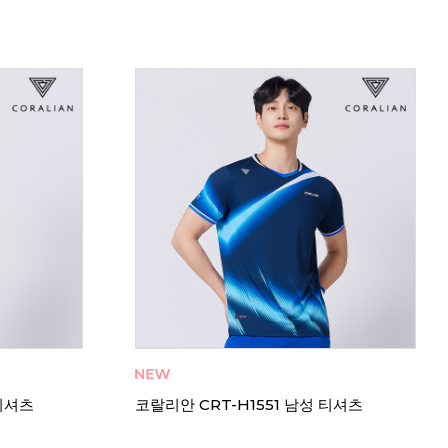
 티셔츠
코랄리안 CDT-Z2559 여성 티셔츠
코랄