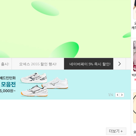
막 재입고
요넥스 서박시아 뉴컬러 출시!
스맥스코리아 신상 티셔츠
패기앤코
2/4