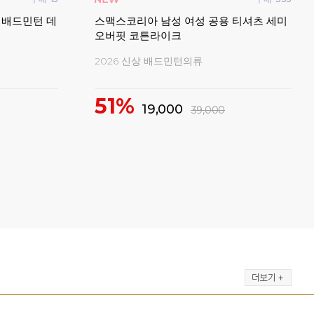
구매
57
구매
46
 배드민턴라켓
요넥스 배드민턴 테니스 가방 백팩 입문자
요넥
동호인 선수용
탁구
요넥스 가방 최대 40% 특가!
모든 
27%
79,000
109,000
3