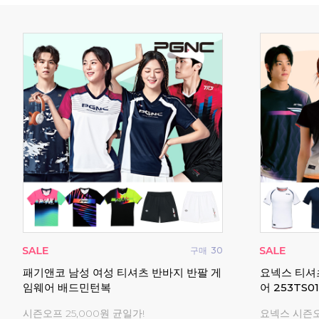
매
276
구매
100
 티셔
요넥스 65Z4 파워쿠션 배드민턴화 SHB-
아펙스 남성
65Z4 2026년형
민턴복 게임
2026 신상 배드민턴화
2026 신상 