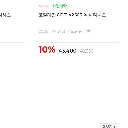
 티셔츠
코랄리안 CRT-H2558 여성 티셔츠
코랄
2026 FW 신상 배드민턴의류
20
10%
1
62,300
69,300