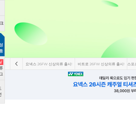
 즉시 할인!
비트로 8월 한정 특가 세일
빅터 26FW 신상의류 출시!
RY