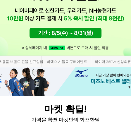
DER 광복절 티셔츠 에디션!
요넥스 파워쿠션 65Z4 재입고!
요넥스 벚꽃에디션 마지
마켓 확딜!
가격을 확뺀 마켓만의 화끈한딜