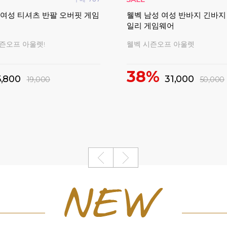
성 슬리퍼 클로그 푹신한 사무
아펙스 나노퓨전스피드 725
생 실내화
가벼운 입문용 학생
편한 슬리퍼
요넥스 그립 증정 이벤트~!
38%
55,000
90,000