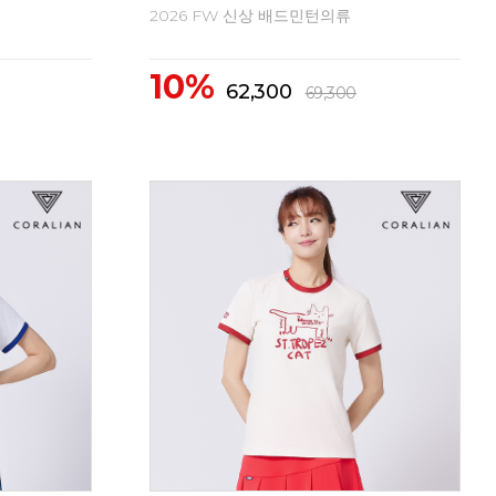
2026 FW 신상 배드민턴의류
20
10%
1
41,500
46,200