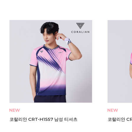
코랄리안 CDT-X2562 여성 티셔츠
코랄리안 CD