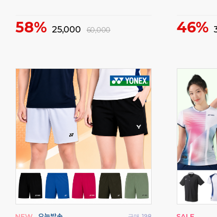
10%
16%
193,000
2
215,000
매
335