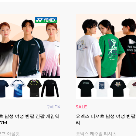
구매
19
 여성 반팔 티셔츠 반바지 배드
요넥스 배드민턴 테니스 타올 
웨어
월 AC5802
아펙스 티셔츠, 반바지
오후 3시 이전 주문 시 당일 발