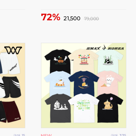
깔끔
359,000
5