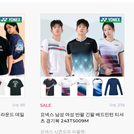
구매
112
구매
0
수건 응원 타
2026 윌슨 블레이드 V10 100 테니스라켓
업튼
채 프로
츠 
송
신상 테니스라켓 모음전