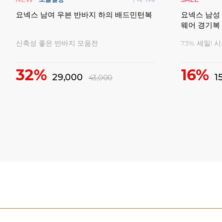
구매
5
 세미
TB 남성 여
YD스포츠 여성 반팔 라운드 티셔츠 배드
실 학교 학
민턴복 게임웨어
푹신하고 발
마지막 5,900원 균일가!
12,000
76%
5,900
25,000