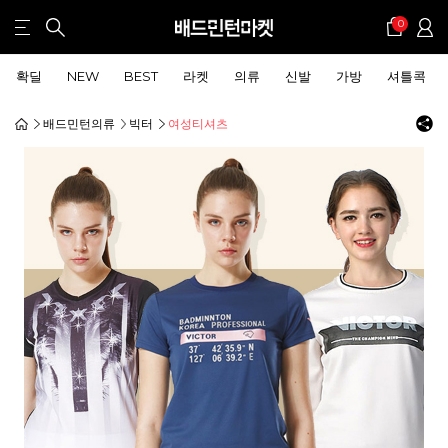
0
확딜
NEW
BEST
라켓
의류
신발
가방
셔틀콕
배드민턴의류
빅터
여성티셔츠