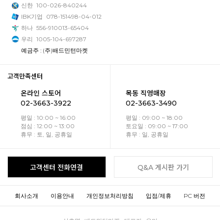
신한
100-026-840244
IBK기업
078-151498-04-012
하나
556-910013-65404
우리
1005-104-697287
예금주 : (주)배드민턴마켓
고객만족센터
온라인 스토어
목동 직영매장
02-3663-3922
02-3663-3490
평일 : 10:00 ~ 16:00
평일 : 09:00 ~ 18:00
점심 : 12:00 ~ 13:00
토요일 : 09:00 ~ 17:00
휴무 : 토, 일, 공휴일
휴무 : 일, 공휴일
고객센터 전화연결
Q&A 게시판 가기
회사소개
이용안내
개인정보처리방침
입점/제휴
PC 버전