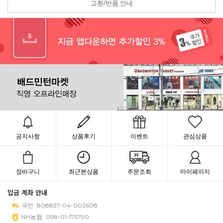
교환/반품 안내
공지사항
상품후기
이벤트
관심상품
장바구니
최근본상품
주문조회
마이페이지
입금 계좌 안내
국민
808837-04-002608
NH농협
098-01-175790