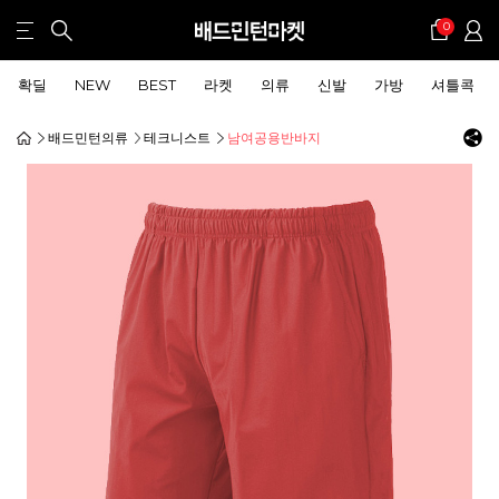
0
확딜
NEW
BEST
라켓
의류
신발
가방
셔틀콕
배드민턴의류
테크니스트
남여공용반바지