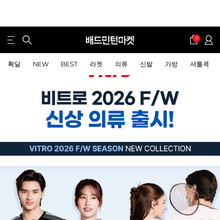
0
확딜
NEW
BEST
라켓
의류
신발
가방
셔틀콕