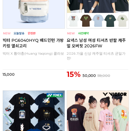
빅터 PG6040HYQ 배드민턴 가방
요넥스 남성 여성 티셔츠 반팔 캐주
키링 열쇠고리
얼 오버핏 2026FW
빅터 X 황야충(Huang Yaqiong) 콜라보
2026 가을 신상 캐주얼 티셔츠 균일가
전!
15%
15,000
50,000
59,000