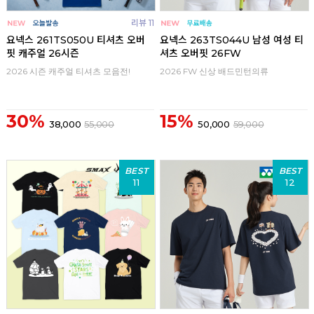
리뷰 11
요넥스 261TS050U 티셔츠 오버
요넥스 263TS044U 남성 여성 티
핏 캐주얼 26시즌
셔츠 오버핏 26FW
2026 시즌 캐주얼 티셔츠 모음전!
2026 FW 신상 배드민턴의류
30%
15%
38,000
55,000
50,000
59,000
BEST
BEST
11
12