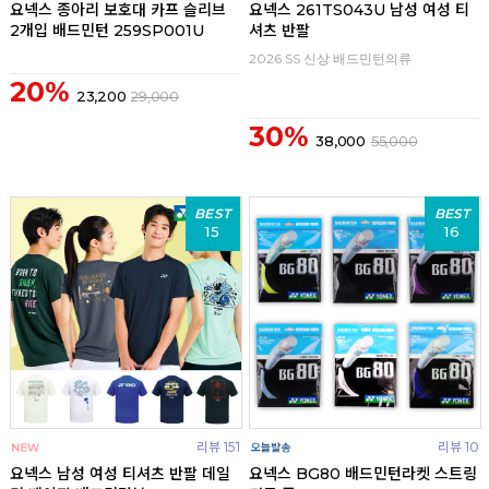
요넥스 종아리 보호대 카프 슬리브
요넥스 261TS043U 남성 여성 티
2개입 배드민턴 259SP001U
셔츠 반팔
2026 SS 신상 배드민턴의류
20%
23,200
29,000
30%
38,000
55,000
BEST
BEST
15
16
리뷰 151
리뷰 10
요넥스 남성 여성 티셔츠 반팔 데일
요넥스 BG80 배드민턴라켓 스트링