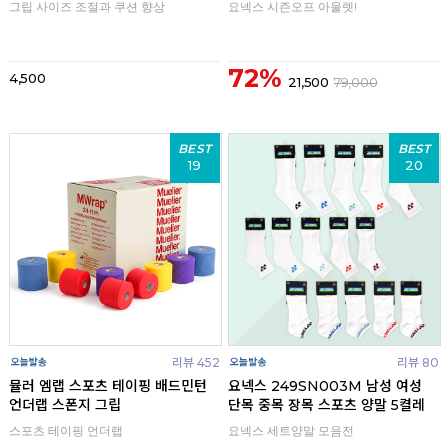
그립 사이즈 조절과 쿠션 향상
요넥스 시즌오프 아울렛!
72%
4,500
21,500
79,000
BEST
BEST
19
20
리뷰 452
리뷰 80
뮬러 엠랩 스포츠 테이핑 배드민턴
요넥스 249SN003M 남성 여성
언더랩 스폰지 그립
단목 중목 장목 스포츠 양말 5켤레
스포츠 테이핑 언더랩
요넥스 세트양말 모음전