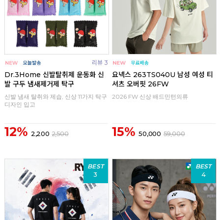
리뷰 3
Dr.3Home 신발탈취제 운동화 신
요넥스 263TS040U 남성 여성 티
발 구두 냄새제거제 탁구
셔츠 오버핏 26FW
신발 냄새 탈취와 제습, 신상 11가지 탁구
2026 FW 신상 배드민턴의류
디자인 입고
12%
15%
2,200
2,500
50,000
59,000
BEST
BEST
3
4