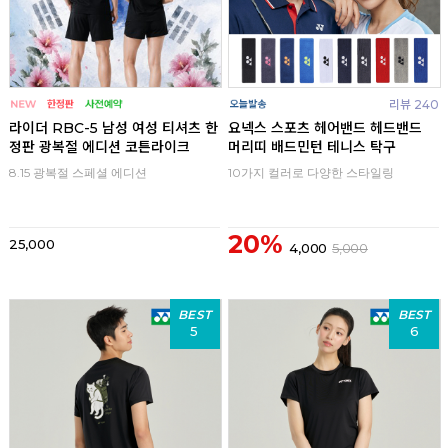
리뷰 240
라이더 RBC-5 남성 여성 티셔츠 한
요넥스 스포츠 헤어밴드 헤드밴드
정판 광복절 에디션 코튼라이크
머리띠 배드민턴 테니스 탁구
8.15 광복절 스페셜 에디션
10가지 컬러로 다양한 스타일링
20%
25,000
4,000
5,000
BEST
BEST
5
6