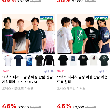
69%
58%
20,000
65,000
25,000
60,000
구매
114
구매
511
요넥스 티셔츠 남성 여성 반팔 긴팔
요넥스 티셔츠 남성 여성 반팔 라운
게임웨어 253TS017M
드 데일리
요넥스 시즌오프 아울렛
요넥스 캐주얼 티셔츠
46%
46%
37,000
69,000
29,500
55,000