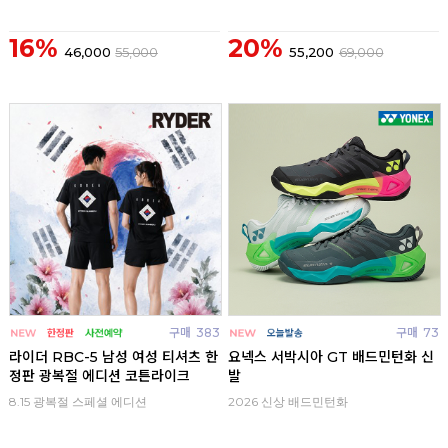
16%
20%
46,000
55,000
55,200
69,000
구매
383
구매
73
라이더 RBC-5 남성 여성 티셔츠 한
요넥스 서박시아 GT 배드민턴화 신
정판 광복절 에디션 코튼라이크
발
8.15 광복절 스페셜 에디션
2026 신상 배드민턴화