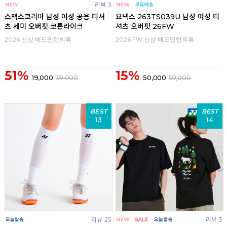
리뷰 3
스맥스코리아 남성 여성 공용 티셔
요넥스 263TS039U 남성 여성 티
츠 세미 오버핏 코튼라이크
셔츠 오버핏 26FW
2026 신상 배드민턴의류
2026 FW 신상 배드민턴의류
51%
15%
19,000
39,000
50,000
59,000
BEST
BEST
13
14
리뷰 25
리뷰 3