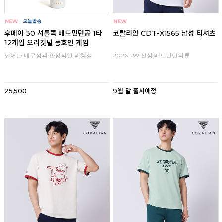
후메이 30 셔틀콕 배드민턴공 1타
코랄리안 CDT-X1565 남성 티셔츠
12개입 오리깃털 동호인 게임
뛰어난 내구성과 안정적인 비행성
2026 FW 신상 배드민턴의류
25,500
9월 말 출시예정