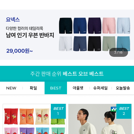
4/18
NEW
확딜
BEST
아울렛
슈퍼세일
오늘발송
BEST
BEST
1
2