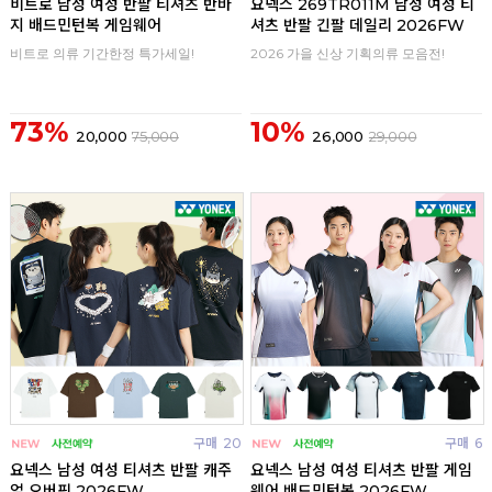
비트로 남성 여성 반팔 티셔츠 반바
요넥스 269TR011M 남성 여성 티
지 배드민턴복 게임웨어
셔츠 반팔 긴팔 데일리 2026FW
비트로 의류 기간한정 특가세일!
2026 가을 신상 기획의류 모음전!
73%
10%
20,000
75,000
26,000
29,000
구매
20
구매
6
요넥스 남성 여성 티셔츠 반팔 캐주
요넥스 남성 여성 티셔츠 반팔 게임
얼 오버핏 2026FW
웨어 배드민턴복 2026FW