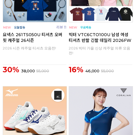
리뷰 11
요넥스 261TS050U 티셔츠 오버
빅터 VTC6CTO100U 남성 여성
핏 캐주얼 26시즌
티셔츠 반팔 긴팔 데일리 2026FW
2026 시즌 캐주얼 티셔츠 모음전!
2026 빅터 가을 신상 캐주얼 의류 모음
전!
30%
16%
38,000
55,000
46,000
55,000