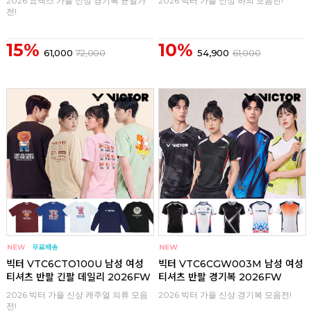
2026 요넥스 가을 신상 경기복 균일가
2026 빅터 가을 신상 하의 모음전!
전!
15%
10%
61,000
72,000
54,900
61,000
구매
0
구매
0
빅터 VTC6CTO100U 남성 여성
빅터 VTC6CGW003M 남성 여성
티셔츠 반팔 긴팔 데일리 2026FW
티셔츠 반팔 경기복 2026FW
2026 빅터 가을 신상 캐주얼 의류 모음
2026 빅터 가을 신상 경기복 모음전!
전!