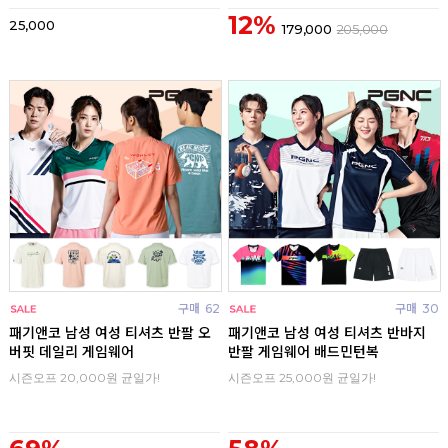
12%
25,000
179,000
205,000
구매
62
구매
30
패기앤코 남성 여성 티셔츠 반팔 오
패기앤코 남성 여성 티셔츠 반바지
버핏 데일리 게임웨어
반팔 게임웨어 배드민턴복
시즌오프 20,000원 균일가!
시즌오프 25,000원 균일가!