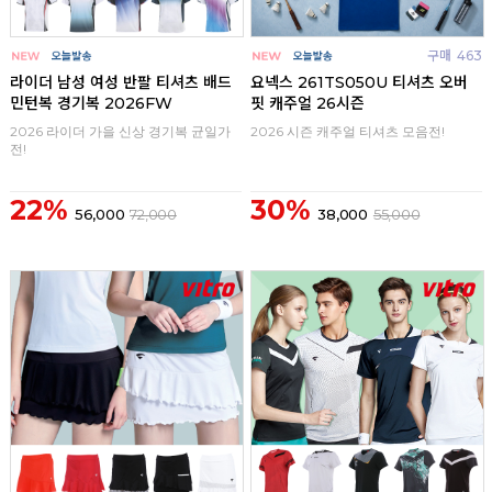
구매
0
구매
463
라이더 남성 여성 반팔 티셔츠 배드
요넥스 261TS050U 티셔츠 오버
민턴복 경기복 2026FW
핏 캐주얼 26시즌
2026 라이더 가을 신상 경기복 균일가
2026 시즌 캐주얼 티셔츠 모음전!
전!
22%
30%
56,000
72,000
38,000
55,000