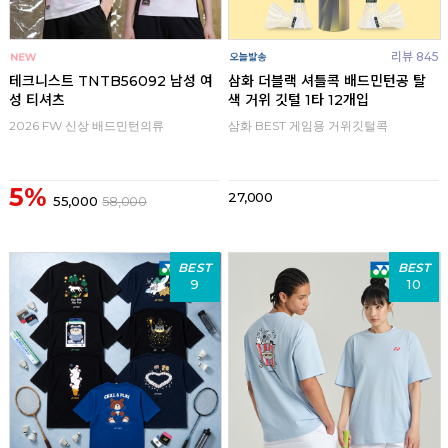
리뷰 845
테크니스트 TNTB56092 남성 여
삼화 더블랙 셔틀콕 배드민턴공 탈
성 티셔츠
색 거위 깃털 1타 12개입
2026 FW 신상 배드민턴의류
삼화 BEST 게임용 거위깃털콕
5%
27,000
55,000
58,000
BEST
BEST
9
10