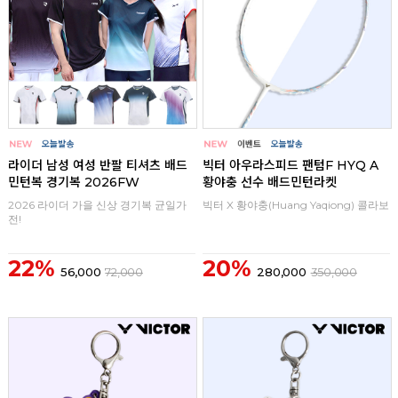
라이더 남성 여성 반팔 티셔츠 배드
빅터 아우라스피드 팬텀F HYQ A
민턴복 경기복 2026FW
황야충 선수 배드민턴라켓
2026 라이더 가을 신상 경기복 균일가
빅터 X 황야충(Huang Yaqiong) 콜라보
전!
22%
20%
56,000
72,000
280,000
350,000