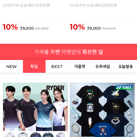
2026 FW 신상 배드민턴의류
2026 FW 신상 배드민턴의류
10%
10%
39,000
43,400
39,000
43,400
NEW
확딜
BEST
아울렛
슈퍼세일
오늘발송