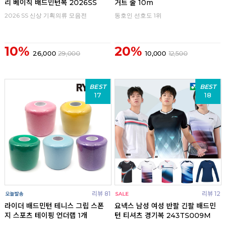
리 베이직 배드민턴복 2026SS
거트 줄 10m
2026 SS 신상 기획의류 모음전
동호인 선호도 1위
10%
20%
26,000
29,000
10,000
12,500
BEST
BEST
17
18
리뷰 81
리뷰 12
라이더 배드민턴 테니스 그립 스폰
요넥스 남성 여성 반팔 긴팔 배드민
지 스포츠 테이핑 언더랩 1개
턴 티셔츠 경기복 243TS009M