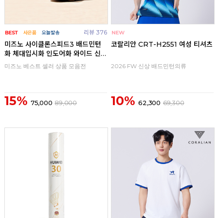
리뷰 376
미즈노 사이클론스피드3 배드민턴
코랄리안 CRT-H2551 여성 티셔츠
화 체대입시화 인도어화 와이드 신
발
미즈노 베스트 셀러 상품 모음전
2026 FW 신상 배드민턴의류
15%
10%
75,000
89,000
62,300
69,300